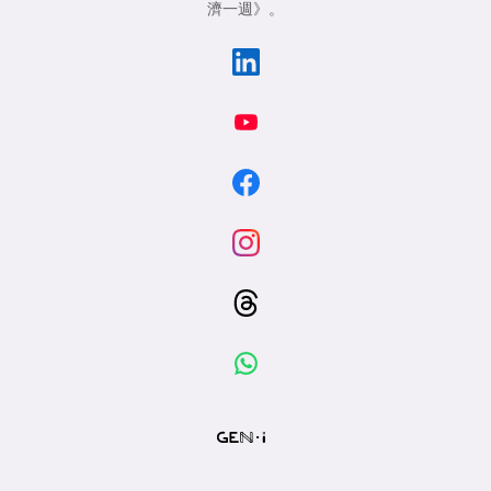
濟一週》
。