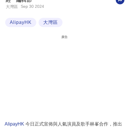
經一編輯部
Sep 30 2024
大灣區
科
技
AlipayHK
大灣區
職
場
廣告
生
活
時
事
專
欄
訂
閱
專
AlipayHK
今日正式宣佈與人氣演員及歌手林峯合作，推出
區