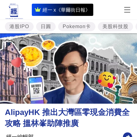
即
經一 x《華爾街日報》
時
財
港股IPO
日圓
Pokemon卡
美股科技股
經
專
題
投
資
樓
市
理
AlipayHK 推出大灣區零現金消費全
財
攻略 搵林峯助陣推廣
商
業