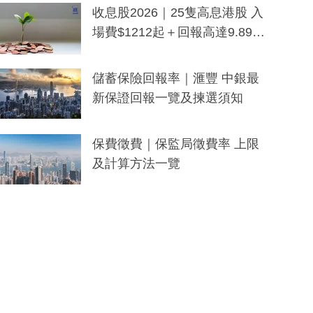
y及香港限定特調系列
收息股2026｜25隻高息港股 入
場費$1212起＋回報高達9.89
厘！持續更新
儲蓄保險回報率｜滙豐 中銀最
新保證回報一覽及揀選須知
保費徵費｜保監局徵費率 上限
及計算方法一覽