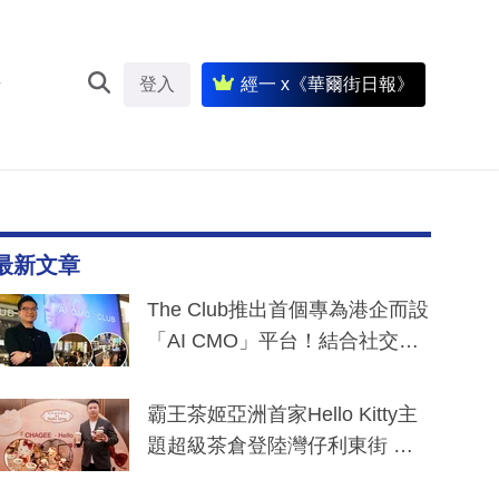
登入
經一 x《華爾街日報》
最新文章
The Club推出首個專為港企而設
「AI CMO」平台！結合社交聆
聽與廣東話大模型 助中小企數
分鐘生成「貼地」宣傳短片
霸王茶姬亞洲首家Hello Kitty主
題超級茶倉登陸灣仔利東街 推
出首創「伯爵紅茶色」Hello Kitt