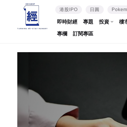
港股IPO
日圓
Poke
即時財經
專題
投資
樓
專欄
訂閱專區