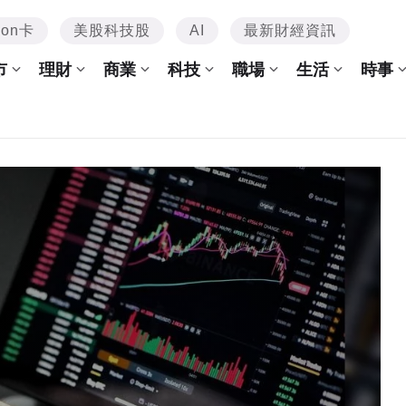
mon卡
美股科技股
AI
最新財經資訊
市
理財
商業
科技
職場
生活
時事