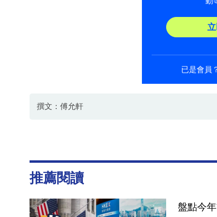
動
立
已是會員
撰文：傅允軒
推薦閱讀
盤點今年