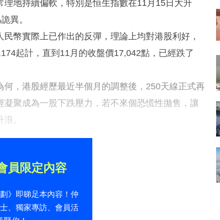
理地持續偏軟，特別是恒生指數在11月15日大升
為詭異。
人民幣實際上已作出的反彈，理論上均對港股利好，
174起計，直到11月的收盤價17,042點，已經跌了
何，港股經歷最近半個月的調整後，250天線正式再
經凝聚成為一股下跌壓力，若不來個恐慌性拋售，讓
升浪。
會員限定內容
計劃》即睇足本內容！仲
貼士、獨家專訪、會員活