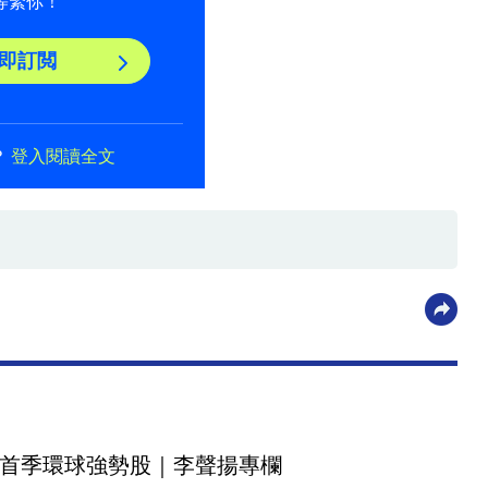
等緊你！
即訂閲
？
登入閱讀全文
首季環球強勢股｜李聲揚專欄