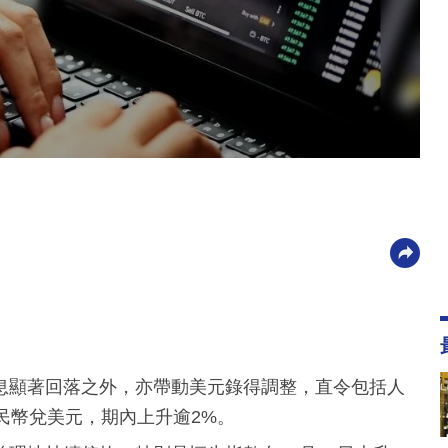
息顯著回落之外，亦帶動美元錄得調整，直令包括人
民幣兌美元，期內上升逾2%。