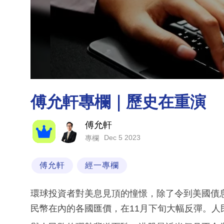
傅允軒專欄｜歷史在重演
傅允軒
Dec 5 2023
專欄
傅允軒
經一專欄
環球投資者對美息見頂的憧憬，除了令到美國債
民幣在內的各國匯價，在11月下旬大幅反彈。人