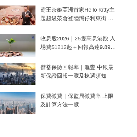
分鐘生成「貼地」宣傳短片
霸王茶姬亞洲首家Hello Kitty主
題超級茶倉登陸灣仔利東街 推
出首創「伯爵紅茶色」Hello Kitt
y及香港限定特調系列
收息股2026｜25隻高息港股 入
場費$1212起＋回報高達9.89
厘！持續更新
儲蓄保險回報率｜滙豐 中銀最
新保證回報一覽及揀選須知
保費徵費｜保監局徵費率 上限
及計算方法一覽