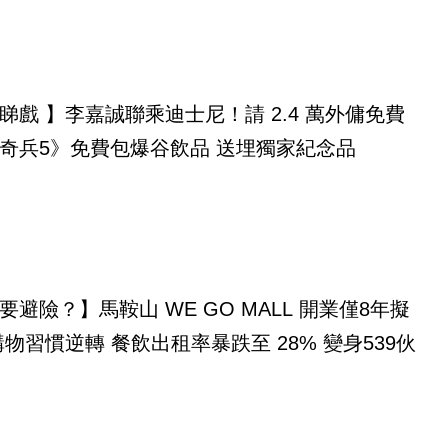
睇戲 】李嘉誠聯乘迪士尼！請 2.4 萬外傭免費
奇兵5》免費包爆谷飲品 送埋獨家紀念品
要避險？】馬鞍山 WE GO MALL 開業僅8年擬
購物習慣逆轉 餐飲出租率暴跌至 28% 變身539伙