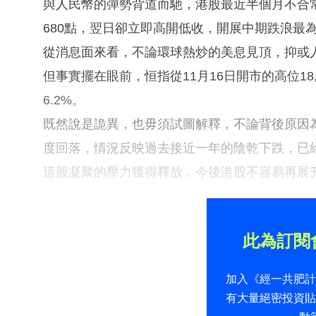
與人民幣的彈勢背道而馳，港股最近半個月不合常
680點，翌日卻立即高開低收，開展中期跌浪最
從消息面來看，不論環球熱炒的美息見頂，抑或
但事實擺在眼前，恒指從11月16日開市的高位18,
6.2%。
既然說是詭異，也毋須試圖解釋，不論背後原因為
度回落，情況反映過去接近一年的陰乾下跌，已
這股凝聚的壓力獲得釋放，今後港股不容易再展
此為訂閱
加入《經一共肥
有大量絕密投資