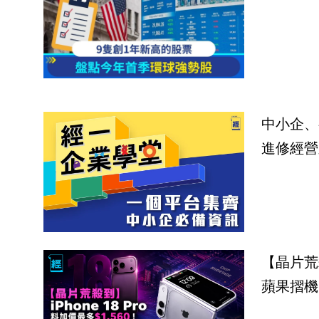
中小企、
進修經營
【晶片荒殺
蘋果摺機