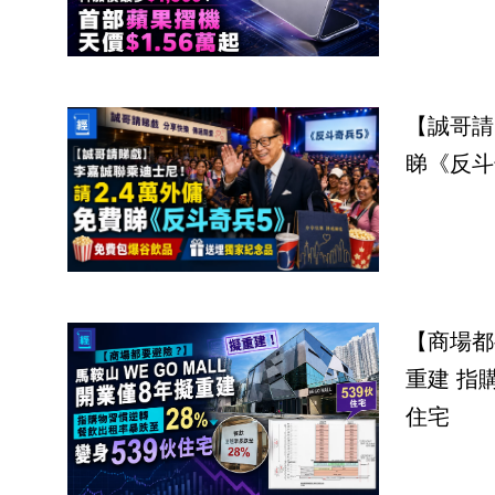
【誠哥請
睇《反斗
【商場都
重建 指
住宅