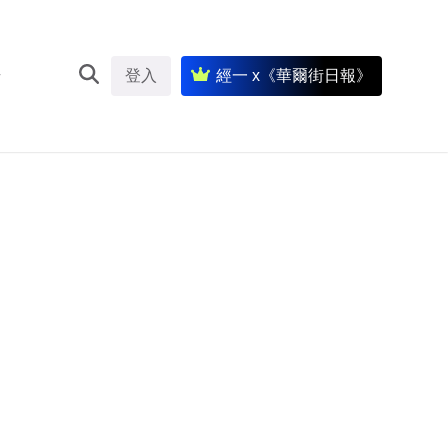
登入
經一 x《華爾街日報》