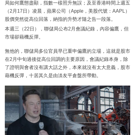
局如何鷹態盡顯，指數一樣照升無誤；及至香港時間上週五
（2月17日）凌晨，蘋果公司（Apple，美股代號：AAPL）
股價突然從高位回落，納指的升勢才隨之告一段落。
本週三（22日），聯儲局公布2月會議紀錄，內容偏鷹，但
市場卻藉機反彈。
無他的，聯儲局多位官員早已重申偏鷹的立場，這就是股市
在2月中旬過後從高位回調的主要原因，會議紀錄本身，除
了證明與會者沒有講大話之外，本來就沒有太大意義，股市
藉機反彈，十居其久是由淡友平倉盤所帶動。