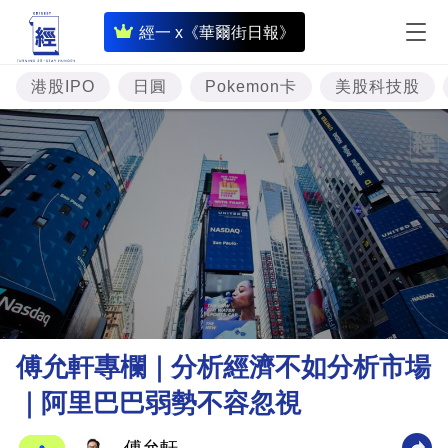
即
經一 x《華爾街日報》
時
財
港股IPO
日圓
Pokemon卡
美股科技股
經
專
題
投
資
樓
市
理
傅允軒專欄｜分析經濟不如分析市場
財
｜阿里巴巴弱勢不容忽視
商
業