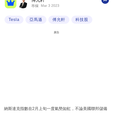
傅允軒
Mar 3 2023
專欄
科
技
Tesla
亞馬遜
傅允軒
科技股
職
場
廣告
生
活
時
事
專
欄
訂
閱
專
納斯達克指數在2月上旬一度氣勢如虹，不論美國聯邦儲備
區