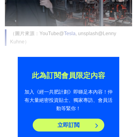
（圖片來源：YouTube@
Tesla
, unsplash@Lenny
Kuhne）
此為訂閱會員限定內容
加入《經一共肥計劃》即睇足本內容！仲
有大量絕密投資貼士、獨家專訪、會員活
動等緊你！
立即訂閲