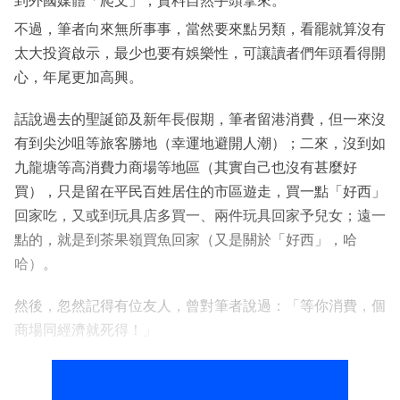
到外國媒體「爬文」，資料自然手頭拿來。
不過，筆者向來無所事事，當然要來點另類，看罷就算沒有
太大投資啟示，最少也要有娛樂性，可讓讀者們年頭看得開
心，年尾更加高興。
話說過去的聖誕節及新年長假期，筆者留港消費，但一來沒
有到尖沙咀等旅客勝地（幸運地避開人潮）；二來，沒到如
九龍塘等高消費力商場等地區（其實自己也沒有甚麼好
買），只是留在平民百姓居住的市區遊走，買一點「好西」
回家吃，又或到玩具店多買一、兩件玩具回家予兒女；遠一
點的，就是到茶果嶺買魚回家（又是關於「好西」，哈
哈）。
然後，忽然記得有位友人，曾對筆者說過：「等你消費，個
商場同經濟就死得！」