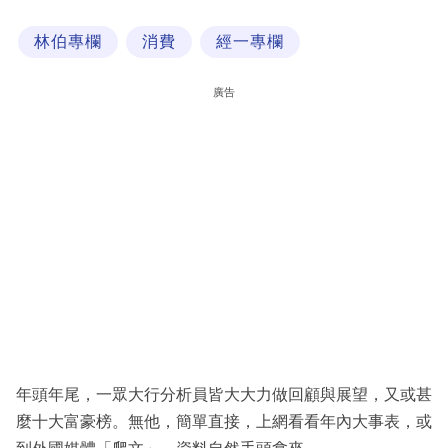
科
林伯專欄
消費
經一專欄
技
職
廣告
場
生
活
時
事
專
欄
訂
閱
年頭年尾，一眾大行分析員皆大大力做回顧與展望，又或甚
專
麼十大富豪榜。無他，簡單直接，上網看看年內大事表，或
區