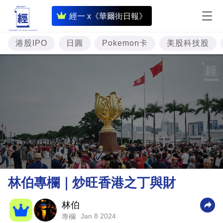
即
經一 x《華爾街日報》
時
財
港股IPO
日圓
Pokemon卡
美股科技股
經
專
題
投
資
樓
市
理
林伯專欄｜炒旺香港之丁與財
財
商
林伯
Jan 8 2024
專欄
業