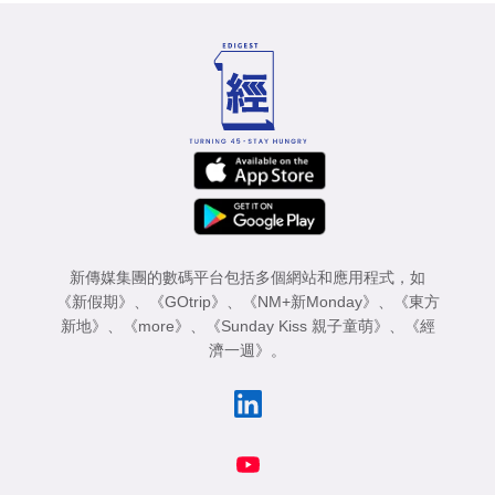
新傳媒集團的數碼平台包括多個網站和應用程式，如
《新假期》
、
《GOtrip》
、
《NM+新Monday》
、
《東方
新地》
、
《more》
、
《Sunday Kiss 親子童萌》
、
《經
濟一週》
。