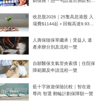
銷債務！憑一句話道出捐款初
衷：加州26萬人接獲免債通知、
一度被誤當詐騙手段
收息股2026｜25隻高息港股 入
場費$1144起＋回報高達9.93
厘！持續更新
人壽保險保單繼承｜受益人 遺
產承辦分別及流程一覽
自願醫保支氣管炎索償｜住院保
障範圍及申請流程一覽
藍十字旅遊保險比較｜智在遊
尊尚 智選 郵輪計劃保障額一覽