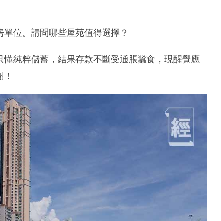
房單位。請問哪些屋苑值得選擇？
只懂純粹儲蓄，結果存款不斷受通脹蠶食，現醒覺應
謝！