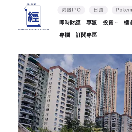
港股IPO
日圓
Poke
即時財經
專題
投資
樓
專欄
訂閱專區