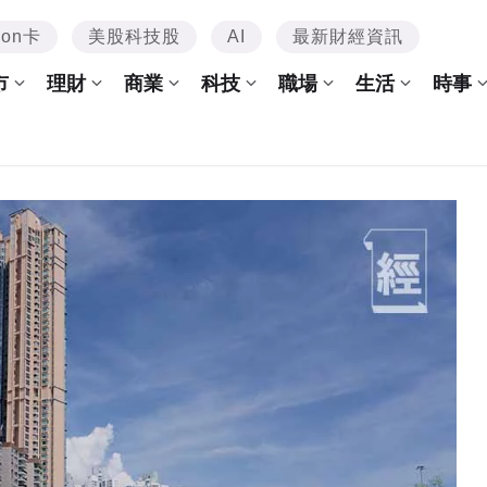
mon卡
美股科技股
AI
最新財經資訊
市
理財
商業
科技
職場
生活
時事