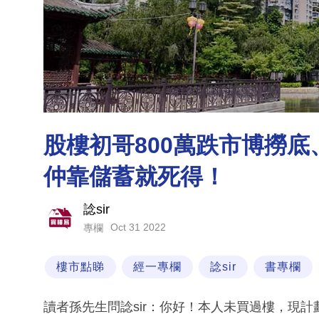
股樓初哥800萬跌市博撈底
仲靠儲蓄就死得！
諗sir
Oct 31 2022
專欄
樓市點睇
經一專欄
諗sir
書專欄
讀者孫先生問諗sir：你好！本人未買過樓，現計