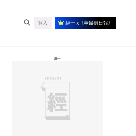
登入
經一 x《華爾街日報》
廣告