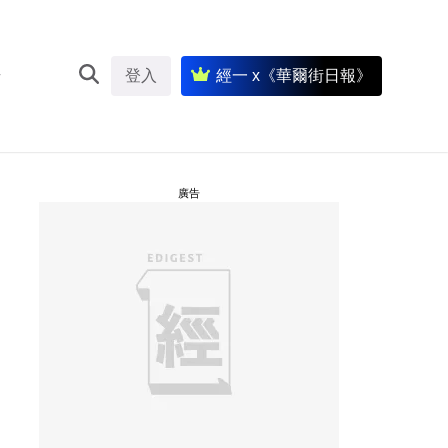
登入
經一 x《華爾街日報》
廣告