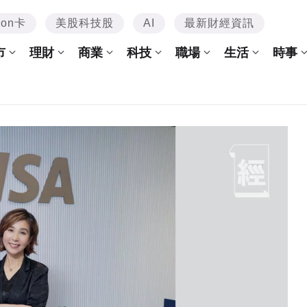
mon卡
美股科技股
AI
最新財經資訊
市
理財
商業
科技
職場
生活
時事