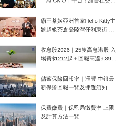
「AI CMO」平台！結合社交聆
聽與廣東話大模型 助中小企數
分鐘生成「貼地」宣傳短片
霸王茶姬亞洲首家Hello Kitty主
題超級茶倉登陸灣仔利東街 推
出首創「伯爵紅茶色」Hello Kitt
y及香港限定特調系列
收息股2026｜25隻高息港股 入
場費$1212起＋回報高達9.89
厘！持續更新
儲蓄保險回報率｜滙豐 中銀最
新保證回報一覽及揀選須知
保費徵費｜保監局徵費率 上限
及計算方法一覽