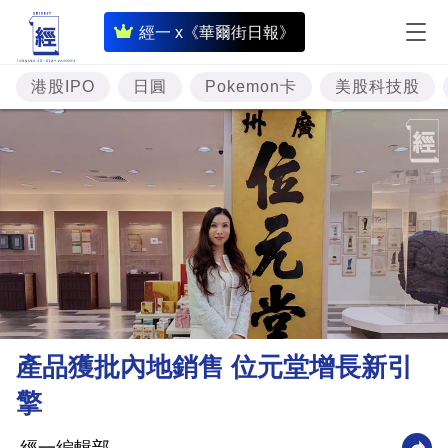
即
經一 x《華爾街日報》
時
財
港股IPO
日圓
Pokemon卡
美股科技股
經
專
題
投
資
樓
市
理
產品獲批內地銷售 位元堂增長新引
財
擎
商
業