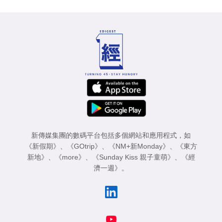
新傳媒集團的數碼平台包括多個網站和應用程式，如
《新假期》
、
《GOtrip》
、
《NM+新Monday》
、
《東方
新地》
、
《more》
、
《Sunday Kiss 親子童萌》
、
《經
濟一週》
。