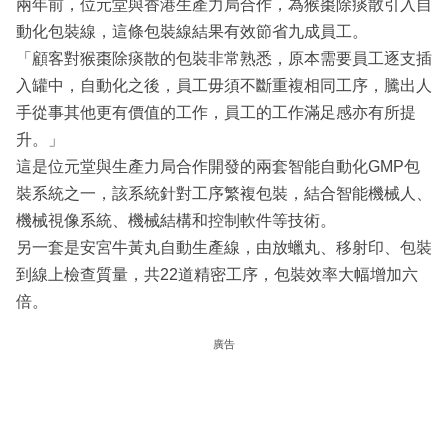
兩年前，位元堂與香港生產力局合作，為猴棗除痰散引入自
動化包裝線，這條包裝線結果有效節省九成員工。
「顧客對猴棗除痰散的包裝非常熟悉，原本需要員工逐支插
入罐中，自動化之後，員工毋須不斷重複相同工序，騰出人
手從事其他更有價值的工作，員工的工作滿足感亦有所提
升。」
這是位元堂與生產力局合作開發的兩套智能自動化GMP包
裝系統之一，該系統針對工序繁複包裝，結合智能機械人、
機械視像系統、機械結構和控制軟件等技術。
另一套是安宮牛黃丸自動生產線，由放蠟丸、移射印、包裝
到線上檢查質量，共22道精密工序，包裝效率大幅增加六
倍。
廣告