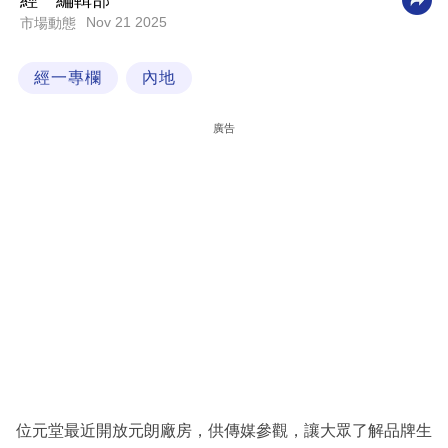
經一編輯部
Nov 21 2025
市場動態
科
技
經一專欄
內地
職
場
廣告
生
活
時
事
專
欄
訂
閱
專
位元堂最近開放元朗廠房，供傳媒參觀，讓大眾了解品牌生
區