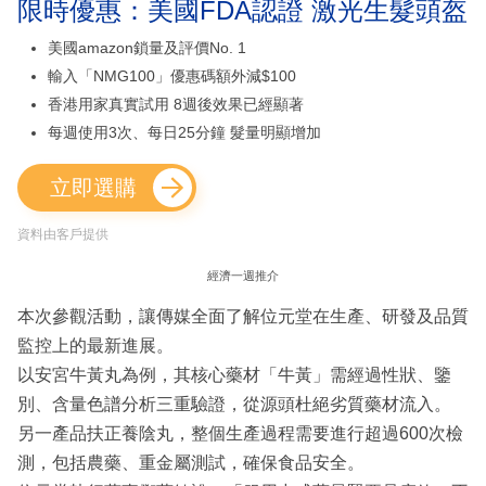
限時優惠：美國FDA認證 激光生髮頭盔
美國amazon鎖量及評價No. 1
輸入「NMG100」優惠碼額外減$100
香港用家真實試用 8週後效果已經顯著
每週使用3次、每日25分鐘 髮量明顯增加
立即選購
資料由客戶提供
經濟一週推介
本次參觀活動，讓傳媒全面了解位元堂在生產、研發及品質
監控上的最新進展。
以安宮牛黃丸為例，其核心藥材「牛黃」需經過性狀、鑒
別、含量色譜分析三重驗證，從源頭杜絕劣質藥材流入。
另一產品扶正養陰丸，整個生產過程需要進行超過600次檢
測，包括農藥、重金屬測試，確保食品安全。