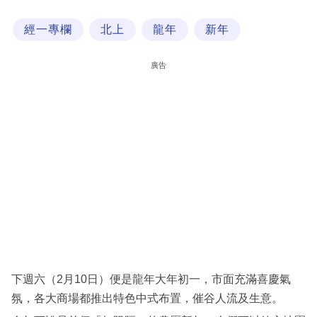
科
經一專欄
北上
龍年
新年
技
職
廣告
場
生
活
時
事
專
欄
訂
閱
下週六（2月10日）便是龍年大年初一，市面充滿喜慶氣
專
氛，各大商場都推出特色中式布置，催谷人流及生意。
區