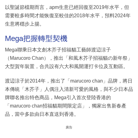
以聖誕節檔期而言，apm生意已經回復至2019年水平，但
需要較多時間才能恢復至較佳的2018年水平，預料2024年
生意將穩步上揚。
Mega把握轉型契機
Mega聯乘日本文創木芥子招福貓工藝師渡辺涼子
（Marucoro Chan），推出「和風木芥子招福貓の新年祭」
大型賀年裝置，合共設有六大和風開運打卡位及互動區。
渡辺涼子於2014年，推出了「marucoro chan」品牌，將日
本傳統「木芥子」人偶注入清新可愛的風格，與不少日本品
牌聯名推出特色商品，Mega引入首次登陸香港的
「marucoro chan招福貓期間限定店」，獨家出售新春產
品，當中多款由日本直送到香港。
廣告