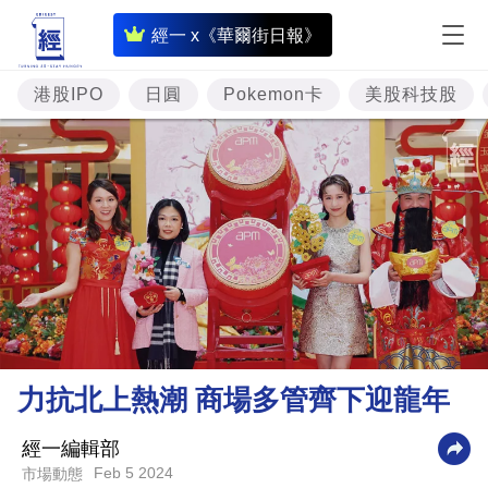
即
經一 x《華爾街日報》
時
財
港股IPO
日圓
Pokemon卡
美股科技股
經
專
題
投
資
樓
市
理
力抗北上熱潮 商場多管齊下迎龍年
財
商
經一編輯部
Feb 5 2024
市場動態
業