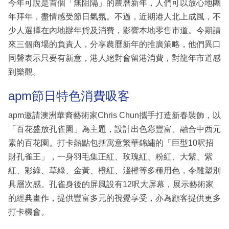
今年可說是首個「無阻隔」的農曆新年，人們可以放心地團
年拜年，盡情感受節日氣氛。不過，近期港人北上成風，不
少人選擇在內地辦年貨及消費，影響本地零售市道。今期請
來三個商場的負責人，分享農曆新年的推廣策略，他們異口
同聲表示只要有新意，港人絕對會留港消費，對龍年市道感
到樂觀。
apm節日特色消費吸客
apm邀請澳洲華裔藝術家Chris Chun攜手打造新春裝飾，以
「百花盛放孔雀園」為主題，設計出色彩豐富、融合中西元
素的百花園。打卡熱點包括寓意繁華錦繡的「巨型10呎招
財孔雀王」，一身羽毛集正紅、玫瑰紅、粉紅、大紫、紫
紅、彩綠、草綠、金黃、橙紅、淺橙等多種用色，令雕塑別
具層次感。孔雀身後的屏風設有12呎大屏幕，展示藝術家
的經典畫作，提供豐富多元的視覺享受，亦為顧客提供更多
打卡機會。