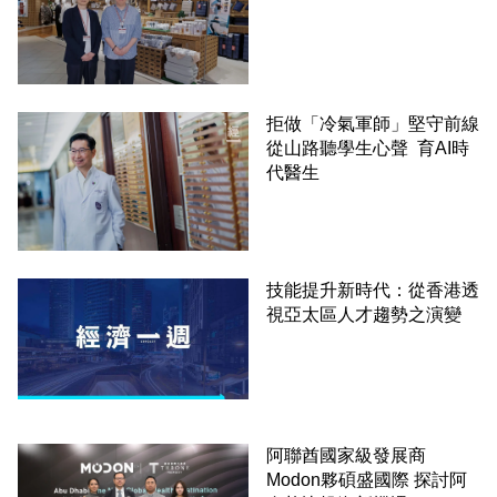
拒做「冷氣軍師」堅守前線
從山路聽學生心聲 育AI時
代醫生
技能提升新時代：從香港透
視亞太區人才趨勢之演變
阿聯酋國家級發展商
Modon夥碩盛國際 探討阿