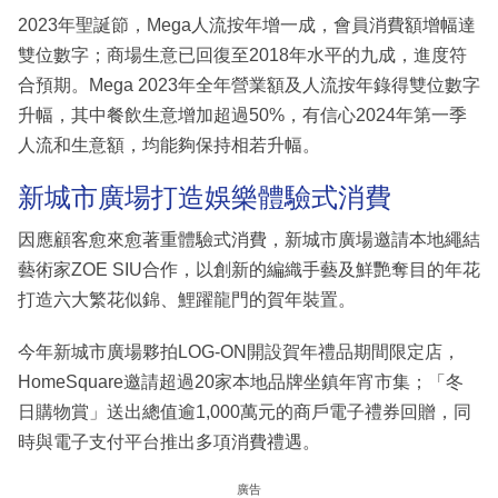
2023年聖誕節，Mega人流按年增一成，會員消費額增幅達
雙位數字；商場生意已回復至2018年水平的九成，進度符
合預期。Mega 2023年全年營業額及人流按年錄得雙位數字
升幅，其中餐飲生意增加超過50%，有信心2024年第一季
人流和生意額，均能夠保持相若升幅。
新城市廣場打造娛樂體驗式消費
因應顧客愈來愈著重體驗式消費，新城市廣場邀請本地繩結
藝術家ZOE SIU合作，以創新的編織手藝及鮮艷奪目的年花
打造六大繁花似錦、鯉躍龍門的賀年裝置。
今年新城市廣場夥拍LOG-ON開設賀年禮品期間限定店，
HomeSquare邀請超過20家本地品牌坐鎮年宵市集；「冬
日購物賞」送出總值逾1,000萬元的商戶電子禮券回贈，同
時與電子支付平台推出多項消費禮遇。
廣告