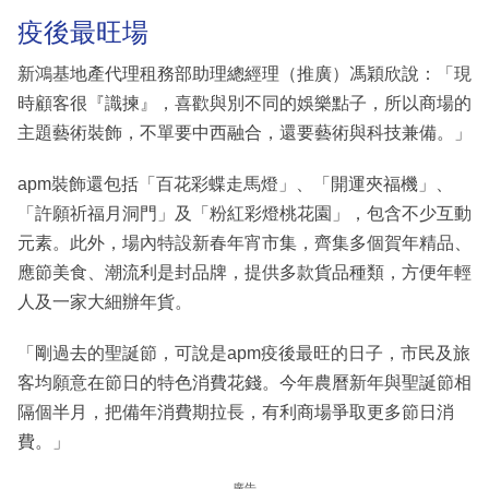
疫後最旺場
新鴻基地產代理租務部助理總經理（推廣）馮穎欣說：「現
時顧客很『識揀』，喜歡與別不同的娛樂點子，所以商場的
主題藝術裝飾，不單要中西融合，還要藝術與科技兼備。」
apm裝飾還包括「百花彩蝶走馬燈」、「開運夾福機」、
「許願祈福月洞門」及「粉紅彩燈桃花園」，包含不少互動
元素。此外，場內特設新春年宵市集，齊集多個賀年精品、
應節美食、潮流利是封品牌，提供多款貨品種類，方便年輕
人及一家大細辦年貨。
「剛過去的聖誕節，可說是apm疫後最旺的日子，市民及旅
客均願意在節日的特色消費花錢。今年農曆新年與聖誕節相
隔個半月，把備年消費期拉長，有利商場爭取更多節日消
費。」
廣告