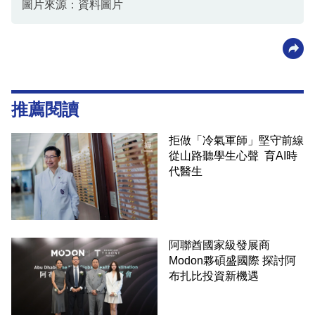
圖片來源：資料圖片
推薦閱讀
拒做「冷氣軍師」堅守前線
從山路聽學生心聲 育AI時
代醫生
阿聯酋國家級發展商
Modon夥碩盛國際 探討阿
布扎比投資新機遇