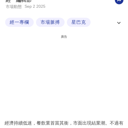
經一編輯部
Sep 2 2025
市場動態
科
技
經一專欄
市場脈搏
星巴克
職
Starbucks
場
廣告
生
活
時
事
專
欄
訂
閱
專
經濟持續低迷，餐飲業首當其衝，市面出現結業潮。不過有
區