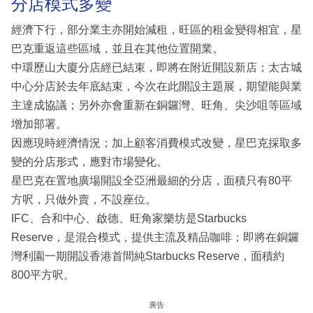
分店模式多變
經濟下行，部分業主亦開始減租，旺區的租金變得相宜，星
巴克重返這些區域，並且在其他位置開業。
中環歷山大廈分店經已結束，即將在附近開設新店；太古城
中心分店於去年底結束，今次在此開設主題展，期望能與業
主達成協議；另外亦會重新在銅鑼灣、旺角、尖沙咀等區域
增加部署。
因應現時經濟情況；加上顧客消費模式改變，星巴克採取多
變的分店形式，應對市場變化。
星巴克在置地廣場開設全亞洲最細的分店，面積只有80平
方呎，只做外賣，不設座位。
IFC、合和中心、啟德、旺角家樂坊是Starbucks
Reserve，是混合模式，提供主流及精品咖啡；即將在銅鑼
灣利園一期開設香港首間純Starbucks Reserve，面積約
800平方呎。
廣告