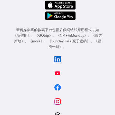
新傳媒集團的數碼平台包括多個網站和應用程式，如
《新假期》
、
《GOtrip》
、
《NM+新Monday》
、
《東方
新地》
、
《more》
、
《Sunday Kiss 親子童萌》
、
《經
濟一週》
。