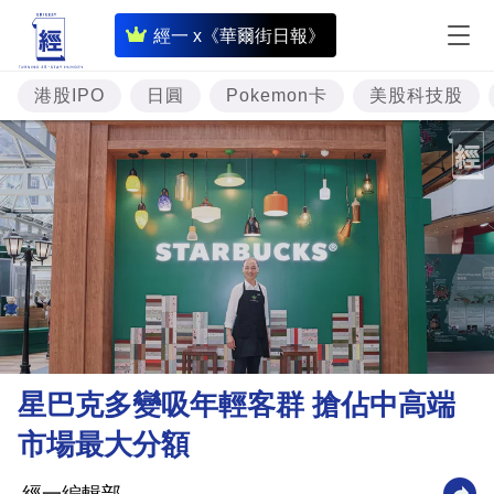
即
經一 x《華爾街日報》
時
財
港股IPO
日圓
Pokemon卡
美股科技股
經
專
題
投
資
樓
市
理
星巴克多變吸年輕客群 搶佔中高端
財
市場最大分額
商
業