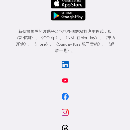
新傳媒集團的數碼平台包括多個網站和應用程式，如
《新假期》
、
《GOtrip》
、
《NM+新Monday》
、
《東方
新地》
、
《more》
、
《Sunday Kiss 親子童萌》
、
《經
濟一週》
。