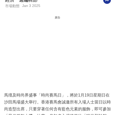
經濟一週編輯部
Jan 3 2025
市場動態
科
技
廣告
職
場
生
活
時
事
專
欄
訂
馬壇及時尚界盛事「時尚賽馬日」，將於1月19日星期日在
閱
沙田馬場盛大舉行。香港賽馬會誠邀所有入場人士當日以時
專
尚造型出席，只要穿著任何含有藍色元素的服飾，即可參加
區