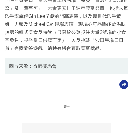
「時尚賽馬日」當天將會上演兩場一級賽「百週年紀念短途
盃」及「董事盃」，大會更安排了連串豐富節目，包括人氣
歌手李幸倪Gin Lee呈獻的開幕表演，以及新世代歌手黃
妍、力臻及Michael C的現場表演；現場亦可品嚐多款滋味
無窮的韓式美食及特飲（只限於公眾投注大堂2號場畔小食
亭發售，視乎當日供應而定），以及挑戰「沙田馬場日日
賞」有獎問答遊戲，隨時有機會贏取豐富獎品。
圖片來源：香港賽馬會
廣告