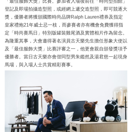
「最佳服飾大獎」比賽。參加者入場後前往「時尚型拍館」
登記及即場拍攝造型照，或經網上遞交造型照，即可競逐大
獎，優勝者將獲頒國際時尚品牌Ralph Lauren禮券及指定
皇家禮炮21年威士忌一枝，而參賽者亦有機會免費獲得指
定「時尚賽馬日」特別版罐裝雞尾酒及實體相片作為留念。
為隆重其事，大會邀得著名演員古天樂先生擔任形象大使以
及「最佳服飾大獎」比賽評審之一，他更會親自頒發獎項予
優勝者。當日古天樂亦會偕同型男朱鑑然及湯君慈一起現身
馬場，與入場人士共賞精彩賽事。