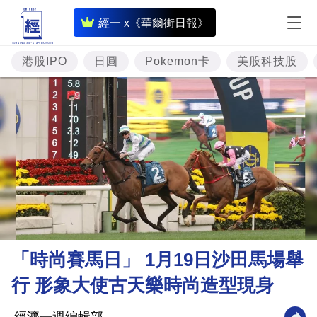
即
經一 x《華爾街日報》
時
財
港股IPO
日圓
Pokemon卡
美股科技股
經
專
題
投
資
樓
市
理
「時尚賽馬日」 1月19日沙田馬場舉
財
行 形象大使古天樂時尚造型現身
商
業