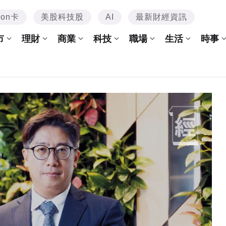
mon卡
美股科技股
AI
最新財經資訊
市
理財
商業
科技
職場
生活
時事