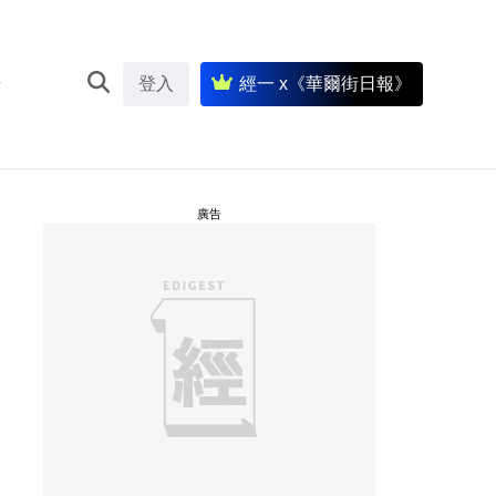
登入
經一 x《華爾街日報》
廣告