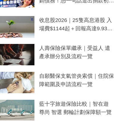
銷債務！憑一句話道出捐款初
衷：加州26萬人接獲免債通知、
一度被誤當詐騙手段
收息股2026｜25隻高息港股 入
場費$1144起＋回報高達9.93
厘！持續更新
人壽保險保單繼承｜受益人 遺
產承辦分別及流程一覽
自願醫保支氣管炎索償｜住院保
障範圍及申請流程一覽
藍十字旅遊保險比較｜智在遊
尊尚 智選 郵輪計劃保障額一覽