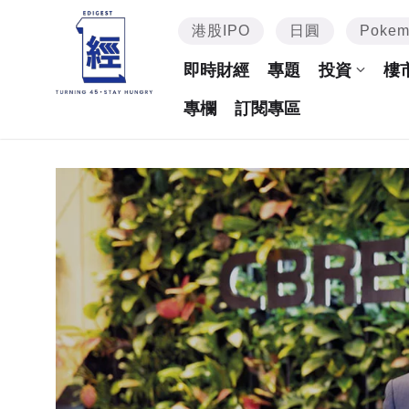
港股IPO
日圓
Poke
即時財經
專題
投資
樓
專欄
訂閱專區