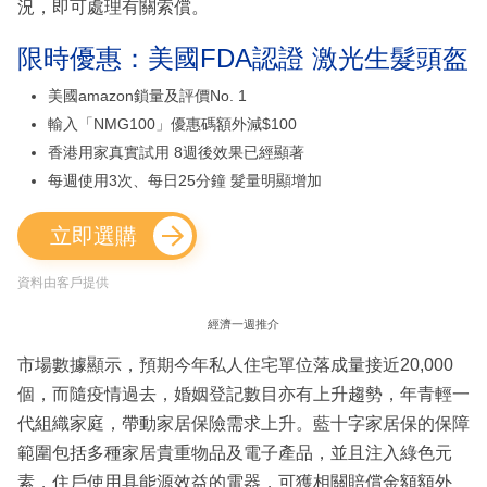
況，即可處理有關索償。
限時優惠：美國FDA認證 激光生髮頭盔
美國amazon鎖量及評價No. 1
輸入「NMG100」優惠碼額外減$100
香港用家真實試用 8週後效果已經顯著
每週使用3次、每日25分鐘 髮量明顯增加
立即選購
資料由客戶提供
經濟一週推介
市場數據顯示，預期今年私人住宅單位落成量接近20,000
個，而隨疫情過去，婚姻登記數目亦有上升趨勢，年青輕一
代組織家庭，帶動家居保險需求上升。藍十字家居保的保障
範圍包括多種家居貴重物品及電子產品，並且注入綠色元
素，住戶使用具能源效益的電器，可獲相關賠償金額額外