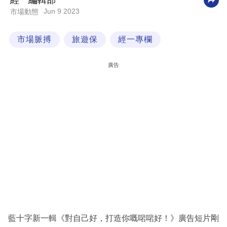
經一編輯部
Jun 9 2023
市場動態
科
技
市場脈搏
旅遊保
經一專欄
職
場
廣告
生
活
時
事
專
欄
訂
閱
專
藍十字新一輯《對自己好，打造你嘅啱啱好！》廣告短片剛
區