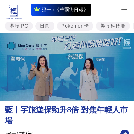
即
經一 x《華爾街日報》
時
財
港股IPO
日圓
Pokemon卡
美股科技股
經
專
題
投
資
樓
市
理
藍十字旅遊保勁升8倍 對焦年輕人市
財
場
商
業