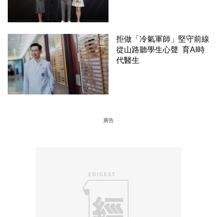
拒做「冷氣軍師」堅守前線
從山路聽學生心聲 育AI時
代醫生
廣告