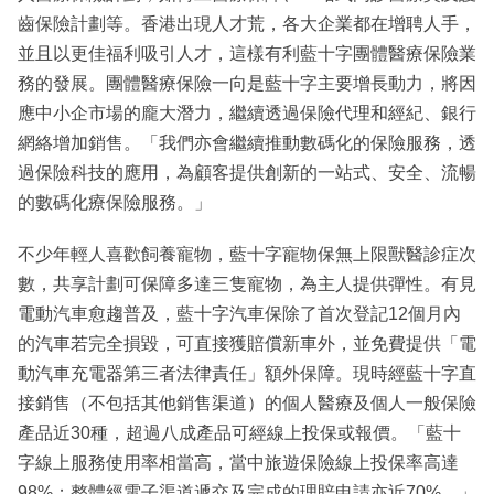
齒保險計劃等。香港出現人才荒，各大企業都在增聘人手，
並且以更佳福利吸引人才，這樣有利藍十字團體醫療保險業
務的發展。團體醫療保險一向是藍十字主要增長動力，將因
應中小企市場的龐大潛力，繼續透過保險代理和經紀、銀行
網絡增加銷售。「我們亦會繼續推動數碼化的保險服務，透
過保險科技的應用，為顧客提供創新的一站式、安全、流暢
的數碼化療保險服務。」
不少年輕人喜歡飼養寵物，藍十字寵物保無上限獸醫診症次
數，共享計劃可保障多達三隻寵物，為主人提供彈性。有見
電動汽車愈趨普及，藍十字汽車保除了首次登記12個月內
的汽車若完全損毀，可直接獲賠償新車外，並免費提供「電
動汽車充電器第三者法律責任」額外保障。現時經藍十字直
接銷售（不包括其他銷售渠道）的個人醫療及個人一般保險
產品近30種，超過八成產品可經線上投保或報價。「藍十
字線上服務使用率相當高，當中旅遊保險線上投保率高達
98%；整體經電子渠道遞交及完成的理賠申請亦近70%。」