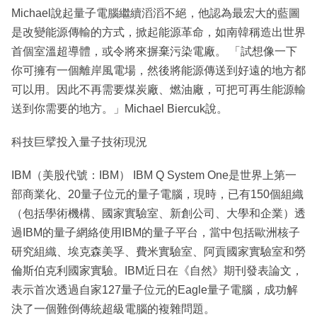
Michael說起量子電腦繼續滔滔不絕，他認為最宏大的藍圖
是改變能源傳輸的方式，掀起能源革命，如南韓稱造出世界
首個室溫超導體，或令將來摒棄污染電廠。 「試想像一下
你可擁有一個離岸風電場，然後將能源傳送到好遠的地方都
可以用。因此不再需要煤炭廠、燃油廠，可把可再生能源輸
送到你需要的地方。」Michael Biercuk說。
科技巨擘投入量子技術現況
IBM（美股代號：IBM） IBM Q System One是世界上第一
部商業化、20量子位元的量子電腦，現時，已有150個組織
（包括學術機構、國家實驗室、新創公司、大學和企業）透
過IBM的量子網絡使用IBM的量子平台，當中包括歐洲核子
研究組織、埃克森美孚、費米實驗室、阿貢國家實驗室和勞
倫斯伯克利國家實驗。IBM近日在《自然》期刊發表論文，
表示首次透過自家127量子位元的Eagle量子電腦，成功解
決了一個難倒傳統超級電腦的複雜問題。