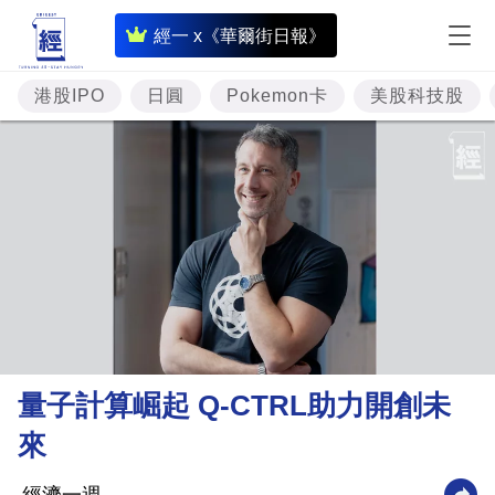
即
經一 x《華爾街日報》
時
財
港股IPO
日圓
Pokemon卡
美股科技股
經
專
題
投
資
樓
市
理
量子計算崛起 Q-CTRL助力開創未
財
來
商
業