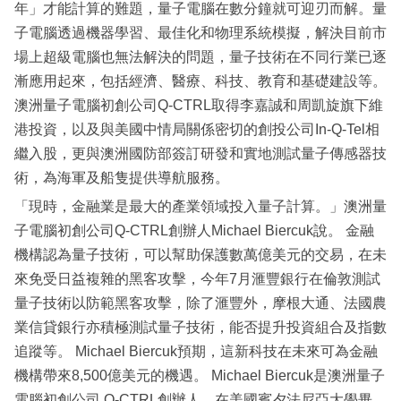
年」才能計算的難題，量子電腦在數分鐘就可迎刃而解。量
子電腦透過機器學習、最佳化和物理系統模擬，解決目前市
場上超級電腦也無法解決的問題，量子技術在不同行業已逐
漸應用起來，包括經濟、醫療、科技、教育和基礎建設等。
澳洲量子電腦初創公司Q-CTRL取得李嘉誠和周凱旋旗下維
港投資，以及與美國中情局關係密切的創投公司In-Q-Tel相
繼入股，更與澳洲國防部簽訂研發和實地測試量子傳感器技
術，為海軍及船隻提供導航服務。
「現時，金融業是最大的產業領域投入量子計算。」澳洲量
子電腦初創公司Q-CTRL創辦人Michael Biercuk說。 金融
機構認為量子技術，可以幫助保護數萬億美元的交易，在未
來免受日益複雜的黑客攻擊，今年7月滙豐銀行在倫敦測試
量子技術以防範黑客攻擊，除了滙豐外，摩根大通、法國農
業信貸銀行亦積極測試量子技術，能否提升投資組合及指數
追蹤等。 Michael Biercuk預期，這新科技在未來可為金融
機構帶來8,500億美元的機遇。 Michael Biercuk是澳洲量子
電腦初創公司 Q-CTRL創辦人。在美國賓夕法尼亞大學畢