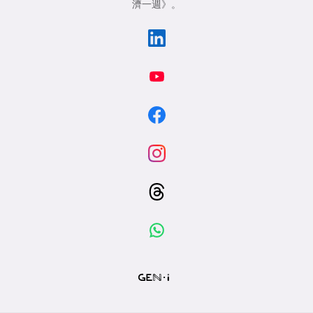
濟一週》
。