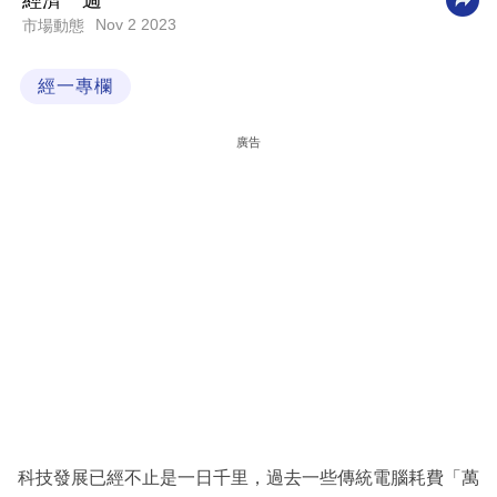
經濟一週
Nov 2 2023
市場動態
科
技
經一專欄
職
場
廣告
生
活
時
事
專
欄
訂
閱
專
科技發展已經不止是一日千里，過去一些傳統電腦耗費「萬
區