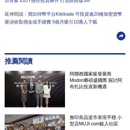
出答案 iDDY擔任投資夥伴 打造財經版Siri
延伸閱讀：
買比特幣平台Kikitrade 可投資逾20種加密貨幣
毋須收取佣金或手續費 5個月吸引10萬人下載
推薦閱讀
阿聯酋國家級發展商
Modon夥碩盛國際 探討阿
布扎比投資新機遇
無印良品逆市表現平穩 小
型店MUJI com殺入社區