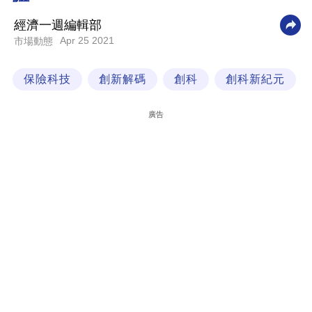
科
經濟一週編輯部
技
Apr 25 2021
市場動態
職
保險科技
創新解碼
創科
創科新紀元
場
生
廣告
活
時
事
專
欄
訂
閱
專
區