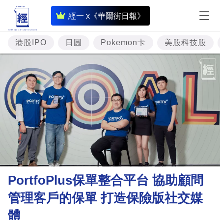
即
經一 x《華爾街日報》
時
財
港股IPO
日圓
Pokemon卡
美股科技股
經
專
題
投
資
樓
市
理
PortfoPlus保單整合平台 協助顧問
財
管理客戶的保單 打造保險版社交媒
商
體
業