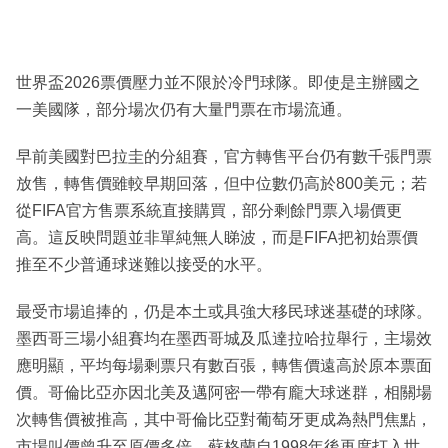
世界盃2026票價壓力並不限於冷門球隊。即使是主辦國之
一美國隊，部分場次仍有大量門票在市場流通。
早前美國對巴拉圭的分組賽，官方轉售平台仍有數千張門票
放售，轉售價雖較早期回落，但中位數仍高於800美元；若
從FIFA官方售票系統直接購買，部分剩餘門票入場價更
高。這反映問題並非單純無人睇波，而是FIFA把初始票價
推至不少普通球迷難以接受的水平。
最受市場追捧的，仍是本土或具強大移民球迷基礎的球隊。
墨西哥三場小組賽均在墨西哥城及瓜達拉哈拉舉行，主場效
應明顯，平均每場剩票只有數百張，轉售價遠高於原本票面
價。哥倫比亞亦因北美及邁阿密一帶有龐大球迷群，相關場
次轉售價被推高，其中哥倫比亞對葡萄牙更成為熱門焦點，
市場叫價曾升至原價多倍。蘇格蘭自1998年後再度打入世