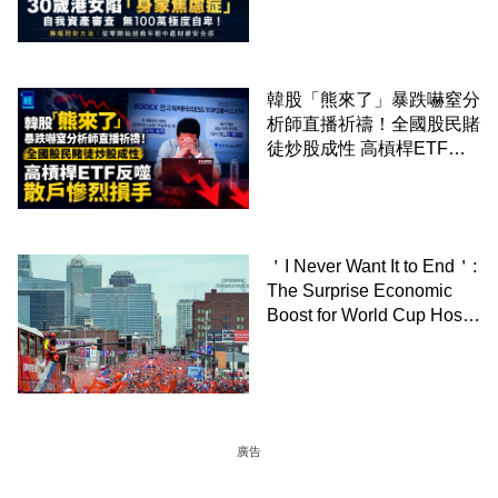
法：從零開始拯救年輕中產
財務安全感
韓股「熊來了」暴跌嚇窒分
析師直播祈禱！全國股民賭
徒炒股成性 高槓桿ETF反
噬散戶慘烈損手
＇I Never Want It to End＇:
The Surprise Economic
Boost for World Cup Host
Cities－By Owen Tucker-
Smith,WSJ
廣告