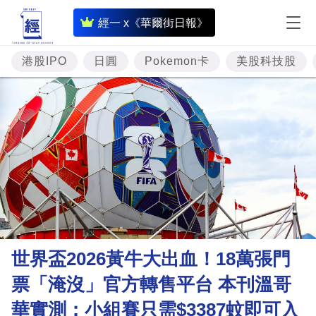
即
經一 x《華爾街日報》
時
財
港股IPO
日圓
Pokemon卡
美股科技股
經
專
題
投
資
樓
市
理
世界盃2026黃牛大出血！18萬張門
財
票「淹沒」官方轉售平台 本刊溫哥
商
華實測：小組賽只需$3387蚊即可入
業