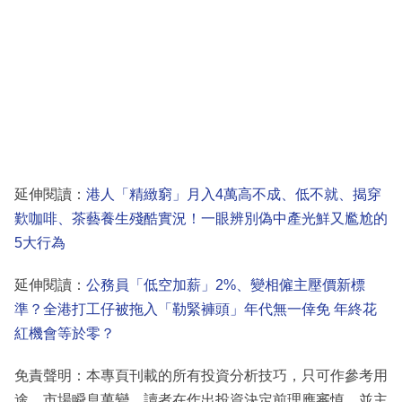
延伸閱讀：
港人「精緻窮」月入4萬高不成、低不就、揭穿
歎咖啡、茶藝養生殘酷實況！一眼辨別偽中產光鮮又尷尬的
5大行為
延伸閱讀：
公務員「低空加薪」2%、變相僱主壓價新標
準？全港打工仔被拖入「勒緊褲頭」年代無一倖免 年終花
紅機會等於零？
免責聲明：本專頁刊載的所有投資分析技巧，只可作參考用
途。市場瞬息萬變，讀者在作出投資決定前理應審慎，並主