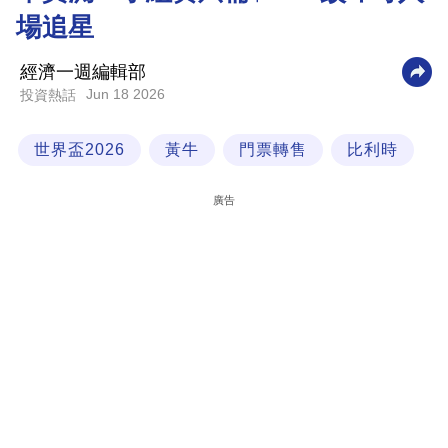
場追星
科
技
經濟一週編輯部
職
Jun 18 2026
投資熱話
場
世界盃2026
黃牛
門票轉售
比利時
生
活
廣告
時
事
專
欄
訂
閱
專
區