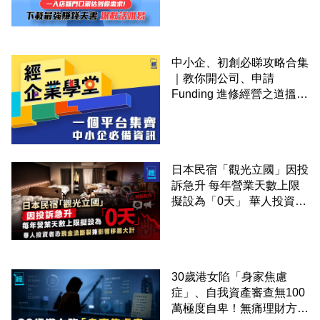
中小企、初創必睇攻略合集
｜教你開公司、申請
Funding 進修經營之道搵大
錢！
日本民宿「觀光立國」因投
訴急升 每年營業天數上限
擬設為「0天」 華人投資者
恐現金流斷裂兼影響移居大
計
30歲港女陷「身家焦慮
症」、自我資產審查無100
萬極度自卑！無痛理財方