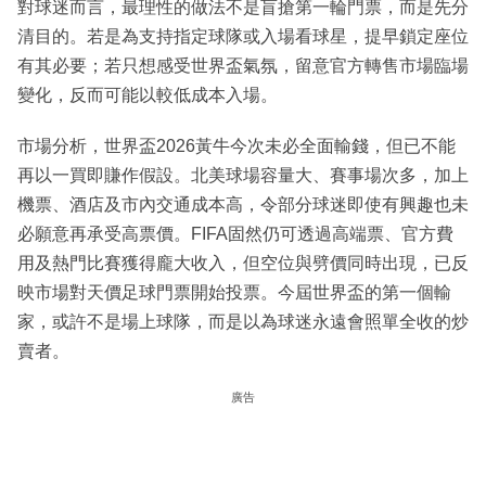
對球迷而言，最理性的做法不是盲搶第一輪門票，而是先分
清目的。若是為支持指定球隊或入場看球星，提早鎖定座位
有其必要；若只想感受世界盃氣氛，留意官方轉售市場臨場
變化，反而可能以較低成本入場。
市場分析，世界盃2026黃牛今次未必全面輸錢，但已不能
再以一買即賺作假設。北美球場容量大、賽事場次多，加上
機票、酒店及市內交通成本高，令部分球迷即使有興趣也未
必願意再承受高票價。FIFA固然仍可透過高端票、官方費
用及熱門比賽獲得龐大收入，但空位與劈價同時出現，已反
映市場對天價足球門票開始投票。今屆世界盃的第一個輸
家，或許不是場上球隊，而是以為球迷永遠會照單全收的炒
賣者。
廣告