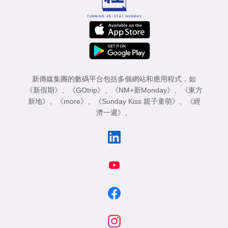
新傳媒集團的數碼平台包括多個網站和應用程式，如
《新假期》
、
《GOtrip》
、
《NM+新Monday》
、
《東方
新地》
、
《more》
、
《Sunday Kiss 親子童萌》
、
《經
濟一週》
。