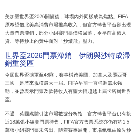
美加墨世界盃2026開鑼後，球場內外同樣成為焦點。FIFA
原希望借北美高消費市場推高收入，但官方轉售平台卻出現
大量門票滯銷，部分小組賽門票價格回落，令早前高價入
貨、等待炒上的黃牛面對「炒燶飛」壓力。
世界盃2026門票滯銷 伊朗與沙特成滯
銷重災區
今屆世界盃擴軍至48隊，賽事橫跨美國、加拿大及墨西哥
三國，是歷來規模最大一屆。FIFA早前一直強調需求強
勁，並曾表示門票及款待收入有望大幅超越上屆卡塔爾世界
盃。
不過，英國媒體引述市場數據分析指，官方轉售平台仍有接
近18萬張小組賽門票待售，FIFA官方售票系統亦仍有約1.5
萬張小組賽門票未售出。隨着賽事展開，市場氣氛由原先炒