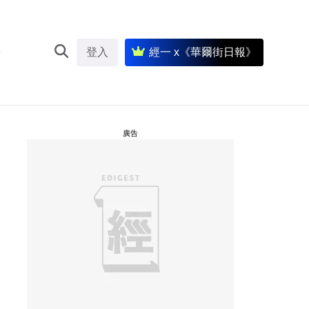
登入
經一 x《華爾街日報》
廣告