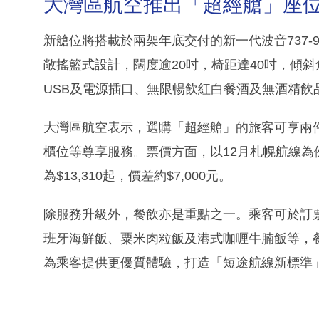
大灣區航空推出「超經艙」座
新艙位將搭載於兩架年底交付的新一代波音737
敞搖籃式設計，闊度逾20吋，椅距達40吋，傾斜
USB及電源插口、無限暢飲紅白餐酒及無酒精飲
大灣區航空表示，選購「超經艙」的旅客可享兩件共
櫃位等尊享服務。票價方面，以12月札幌航線為例
為$13,310起，價差約$7,000元。
除服務升級外，餐飲亦是重點之一。乘客可於訂
班牙海鮮飯、粟米肉粒飯及港式咖喱牛腩飯等，
為乘客提供更優質體驗，打造「短途航線新標準