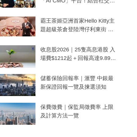
「AI CMO」平台！結合社交聆
聽與廣東話大模型 助中小企數
分鐘生成「貼地」宣傳短片
霸王茶姬亞洲首家Hello Kitty主
題超級茶倉登陸灣仔利東街 推
出首創「伯爵紅茶色」Hello Kitt
y及香港限定特調系列
收息股2026｜25隻高息港股 入
場費$1212起＋回報高達9.89
厘！持續更新
儲蓄保險回報率｜滙豐 中銀最
新保證回報一覽及揀選須知
保費徵費｜保監局徵費率 上限
及計算方法一覽