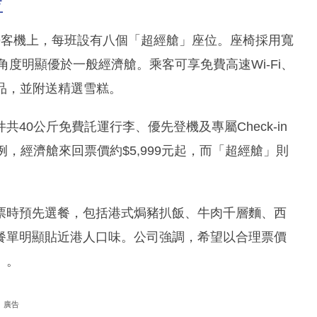
位
-9客機上，每班設有八個「超經艙」座位。座椅採用寬
角度明顯優於一般經濟艙。乘客可享免費高速Wi-Fi、
品，並附送精選雪糕。
40公斤免費託運行李、優先登機及專屬Check-in
，經濟艙來回票價約$5,999元起，而「超經艙」則
票時預先選餐，包括港式焗豬扒飯、牛肉千層麵、西
餐單明顯貼近港人口味。公司強調，希望以合理票價
」。
廣告