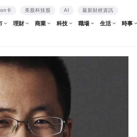
mon卡
美股科技股
AI
最新財經資訊
市
理財
商業
科技
職場
生活
時事