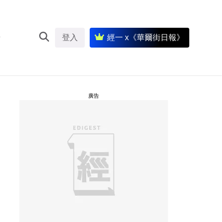
登入
經一 x《華爾街日報》
廣告