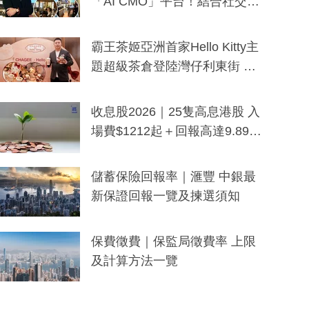
「AI CMO」平台！結合社交聆
聽與廣東話大模型 助中小企數
分鐘生成「貼地」宣傳短片
霸王茶姬亞洲首家Hello Kitty主
題超級茶倉登陸灣仔利東街 推
出首創「伯爵紅茶色」Hello Kitt
y及香港限定特調系列
收息股2026｜25隻高息港股 入
場費$1212起＋回報高達9.89
厘！持續更新
儲蓄保險回報率｜滙豐 中銀最
新保證回報一覽及揀選須知
保費徵費｜保監局徵費率 上限
及計算方法一覽