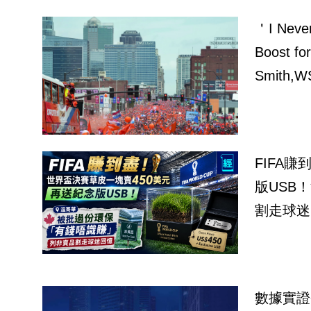
＇I Never Want I
Boost fo
Smith,W
FIFA
版USB
割走球迷
數據實證