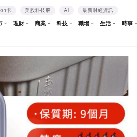
mon卡
美股科技股
AI
最新財經資訊
市
理財
商業
科技
職場
生活
時事