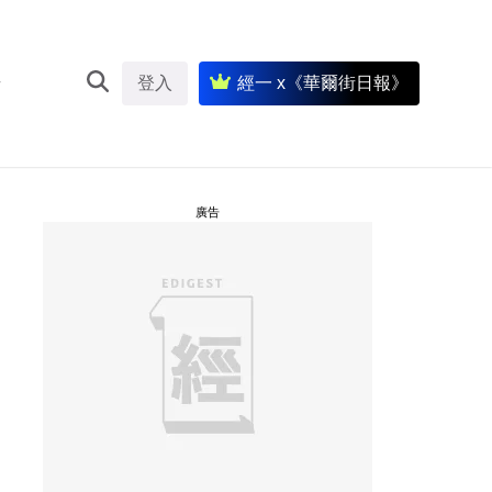
登入
經一 x《華爾街日報》
廣告