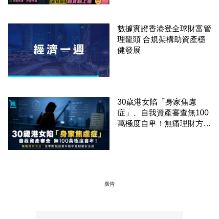
數據實證香港登全球財富管
理龍頭 合規架構助資產穩
健發展
30歲港女陷「身家焦慮
症」、自我資產審查無100
萬極度自卑！無痛理財方
法：從零開始拯救年輕中產
財務安全感
廣告