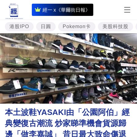
即
經一 x《華爾街日報》
時
財
港股IPO
日圓
Pokemon卡
美股科技股
經
專
題
投
資
樓
市
理
本土波鞋YASAKI由「公園阿伯」經
財
典變復古潮流 炒家睇準機會貨源歸
商
邊「做李嘉誠」 昔日最大致命傷退
業