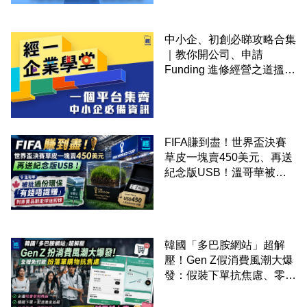
中小企、初創必睇攻略合集
｜教你開公司、申請
Funding 進修經營之道搵大
錢！
FIFA賺到盡！世界盃決賽
草皮一塊賣450美元、再送
紀念版USB！溫哥華被批
過份環保「有錢唔識賺」：
列非賣品割走球迷回憶
韓國「多巴胺網站」超解
壓！Gen Z假消費風潮大爆
發：假裝下單抗焦慮、零成
本「購物狂」買寂寞換快樂