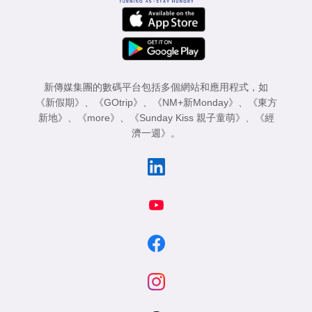
新傳媒集團的數碼平台包括多個網站和應用程式，如
《新假期》
、
《GOtrip》
、
《NM+新Monday》
、
《東方
新地》
、
《more》
、
《Sunday Kiss 親子童萌》
、
《經
濟一週》
。