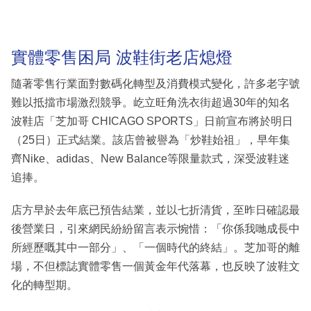
實體零售困局 波鞋街老店熄燈
隨著零售行業面對數碼化轉型及消費模式變化，許多老字號
難以抵擋市場激烈競爭。屹立旺角洗衣街超過30年的知名
波鞋店「芝加哥 CHICAGO SPORTS」日前宣布將於明日
（25日）正式結業。該店曾被譽為「炒鞋始祖」，早年集
齊Nike、adidas、New Balance等限量款式，深受波鞋迷
追捧。
店方早於去年底已預告結業，並以七折清貨，至昨日確認最
後營業日，引來網民紛紛留言表示惋惜：「你係我哋成長中
所經歷嘅其中一部分」、「一個時代的終結」。芝加哥的離
場，不但標誌實體零售一個黃金年代落幕，也反映了波鞋文
化的轉型期。