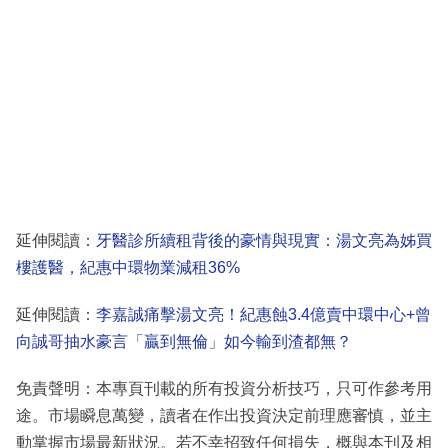
延伸閱讀：
牙醫診所續租背後的豪情與現實：湯文亮為姊買
樓護醫，紀惠中環物業減租36%
延伸閱讀：
李嘉誠痛擊湯文亮！紀惠蝕3.4億賣中環中心+曾
向誠哥抽水豪言「贏到無倫」如今輸到渣都無？
免責聲明：本專頁刊載的所有投資分析技巧，只可作參考用
途。市場瞬息萬變，讀者在作出投資決定前理應審慎，並主
動掌握市場最新狀況。若不幸招致任何損失，概與本刊及相