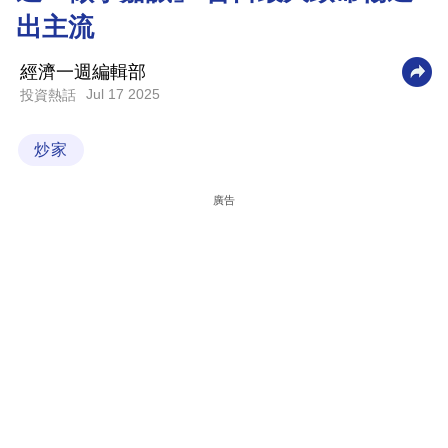
出主流
科
技
經濟一週編輯部
職
Jul 17 2025
投資熱話
場
炒家
生
活
廣告
時
事
專
欄
訂
閱
專
區