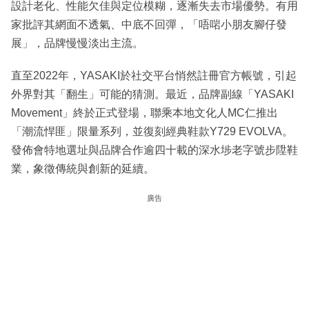
設計老化、性能欠佳與定位模糊，逐漸失去市場優勢。有用
家批評其網面不透氣、中底不回彈，「唔啱小朋友腳仔發
展」，品牌慢慢淡出主流。
直至2022年，YASAKI於社交平台悄然註冊官方帳號，引起
外界對其「翻生」可能的猜測。最近，品牌副線「YASAKI
Movement」終於正式登場，聯乘本地文化人MC仁推出
「潮流悍匪」限量系列，並復刻經典鞋款Y729 EVOLVA。
發佈會特地選址與品牌合作逾四十載的深水埗老字號步陞鞋
業，象徵傳統與創新的延續。
廣告