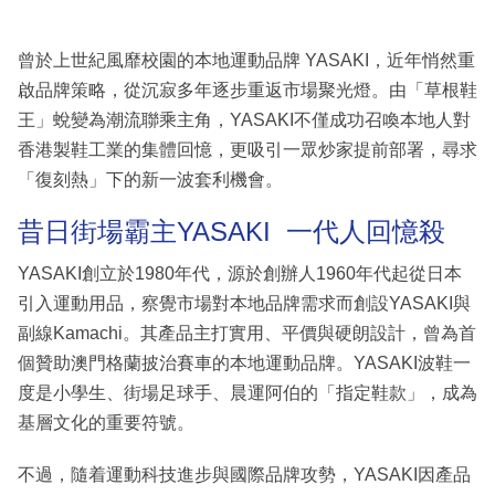
曾於上世紀風靡校園的本地運動品牌 YASAKI，近年悄然重
啟品牌策略，從沉寂多年逐步重返市場聚光燈。由「草根鞋
王」蛻變為潮流聯乘主角，YASAKI不僅成功召喚本地人對
香港製鞋工業的集體回憶，更吸引一眾炒家提前部署，尋求
「復刻熱」下的新一波套利機會。
昔日街場霸主YASAKI 一代人回憶殺
YASAKI創立於1980年代，源於創辦人1960年代起從日本
引入運動用品，察覺市場對本地品牌需求而創設YASAKI與
副線Kamachi。其產品主打實用、平價與硬朗設計，曾為首
個贊助澳門格蘭披治賽車的本地運動品牌。YASAKI波鞋一
度是小學生、街場足球手、晨運阿伯的「指定鞋款」，成為
基層文化的重要符號。
不過，隨着運動科技進步與國際品牌攻勢，YASAKI因產品