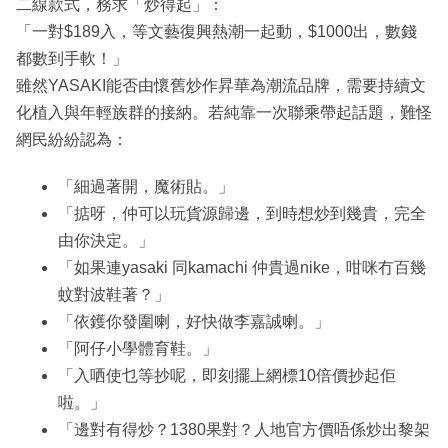
二線款式，務求「炒得起」：
「一對$189入，等文藝復興熱潮一起動，$1000出，數錢
都數到手軟！」
雖然YASAKI能否由懷舊炒作昇華為潮流品牌，需要持續文
化植入與年輕族群的接納。若純靠一次聯乘帶起話題，難怪
網民紛紛認為：
「細過著開，魔術貼。」
「掂呀，仲可以玩貨源歸邊，到時想炒到幾貴，完全
由你決定。」
「如果連yasaki 同kamachi 仲貴過nike，咁咪冇百幾
蚊對波鞋著？」
「依鑊你發圍喇，好快做李嘉誠喇。」
「阿仔小學體育鞋。」
「入哂使乜等抄呢，即刻擺上網標10倍價抄起佢
啦。」
「邊對有得炒？1380果對？人地官方價唔係炒出黎架