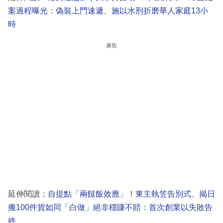
案過程曝光：偽裝上門速遞、施以水刑折磨華人家庭13小
時
廣告
延伸閱讀：
自提點「兩餸飯效應」！東主執笠告別式、揭日
搬100件貨如同「白做」絕非穩賺不賠：首次創業以失敗告
終