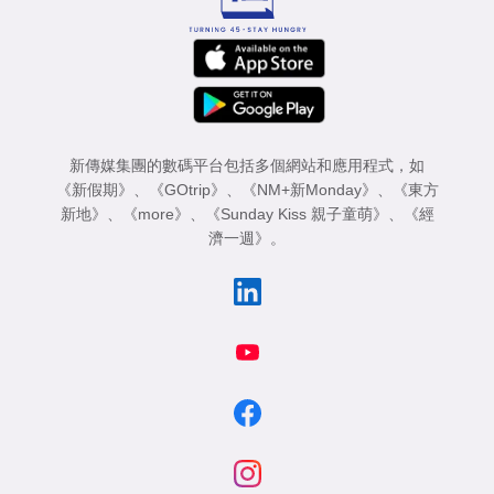
新傳媒集團的數碼平台包括多個網站和應用程式，如
《新假期》
、
《GOtrip》
、
《NM+新Monday》
、
《東方
新地》
、
《more》
、
《Sunday Kiss 親子童萌》
、
《經
濟一週》
。