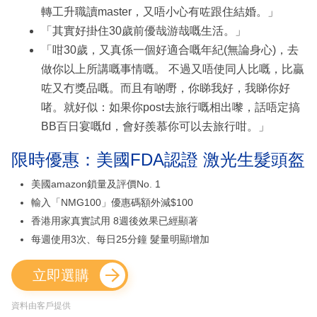
轉工升職讀master，又唔小心有咗跟住結婚。」
「其實好掛住30歲前優哉游哉嘅生活。」
「咁30歲，又真係一個好適合嘅年紀(無論身心)，去
做你以上所講嘅事情嘅。 不過又唔使同人比嘅，比贏
咗又冇獎品嘅。而且有啲嘢，你睇我好，我睇你好
啫。就好似：如果你post去旅行嘅相出嚟，話唔定搞
BB百日宴嘅fd，會好羨慕你可以去旅行咁。」
限時優惠：美國FDA認證 激光生髮頭盔
美國amazon鎖量及評價No. 1
輸入「NMG100」優惠碼額外減$100
香港用家真實試用 8週後效果已經顯著
每週使用3次、每日25分鐘 髮量明顯增加
立即選購
資料由客戶提供