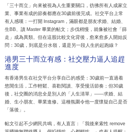
「三十而立」向來被視為人生重要關口，彷彿所有人成家立
業、事業有成的節奏都應在30歲前後完成。社交平台上常
有人感嘆：一打開 Instagram，滿眼都是朋友求婚、結婚、
生BB、讀 Master 畢業的帖文；步伐稍慢，就像被社會「篩
走」成為異類。但在這股比較文化背後，愈來愈多人開始反
問：30歲，到底是分水嶺，還是另一段人生的起跑線？
港男三十而立有感：社交壓力逼人追趕
進度
有香港男生在社交平台分享自己的感受：30歲前一直過着
悠閒生活，工作輕鬆、喜歡閱讀、享受慢活節奏；但30歲
後，社交圈的消息全是別人的「人生清單」——求婚、結
婚、生小朋友、畢業進修。這種氛圍令他一度懷疑自己是否
「落後」。
帖文引起不少網民共鳴，有人直言：「我後來索性 remove
返晒啲無聯絡嘅人，個IG靜咗，心都輕咗。」也有人提醒：