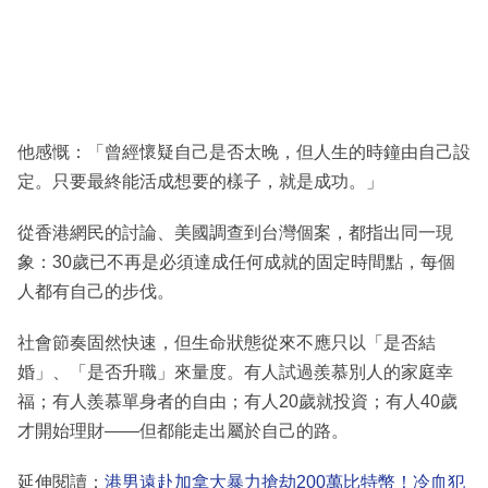
他感慨：「曾經懷疑自己是否太晚，但人生的時鐘由自己設
定。只要最終能活成想要的樣子，就是成功。」
從香港網民的討論、美國調查到台灣個案，都指出同一現
象：30歲已不再是必須達成任何成就的固定時間點，每個
人都有自己的步伐。
社會節奏固然快速，但生命狀態從來不應只以「是否結
婚」、「是否升職」來量度。有人試過羨慕別人的家庭幸
福；有人羨慕單身者的自由；有人20歲就投資；有人40歲
才開始理財——但都能走出屬於自己的路。
延伸閱讀：
港男遠赴加拿大暴力搶劫200萬比特幣！冷血犯