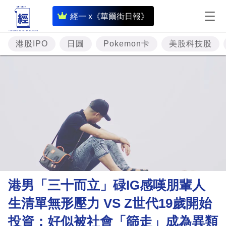
即
經一 x《華爾街日報》
時
財
港股IPO
日圓
Pokemon卡
美股科技股
經
專
題
投
資
樓
市
理
港男「三十而立」碌IG感嘆朋輩人
財
生清單無形壓力 VS Z世代19歲開始
商
投資：好似被社會「篩走」成為異類
業