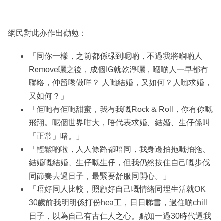
網民對此亦作出勸勉：
「同你一樣，之前都係碌到呢啲，不過我將嗰啲人
Remove曬之後，成個IG就乾淨曬，嗰啲人一早都冇
聯絡，仲留嚟做咩？ 人哋結婚，又如何？人哋求婚，
又如何？」
「佢哋有佢哋甜蜜，我有我嘅Rock & Roll，你有你嘅
飛翔。呢個世界咁大，唔代表求婚、結婚、生仔係叫
「正常」啫。」
「輕鬆啲啦，人人條路都唔同，我身邊拍拖嘅拍拖、
結婚嘅結婚、生仔嘅生仔，但我仍然按住自己嘅步伐
同節奏去過日子，最緊要舒服同開心。」
「唔好同人比較，照顧好自己嘅情緒同埋生活就OK
30歲前我明明係打份hea工，日日睇書，過住啲chill
日子，以為自己有古仁人之心。點知一過30時代逼我