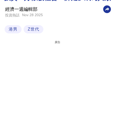
科
經濟一週編輯部
技
Nov 28 2025
投資熱話
職
港男
Z世代
場
生
廣告
活
時
事
專
欄
訂
閱
專
區