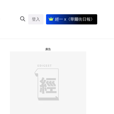
登入
經一 x《華爾街日報》
廣告