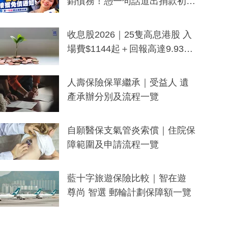
銷債務！憑一句話道出捐款初
衷：加州26萬人接獲免債通知、
一度被誤當詐騙手段
收息股2026｜25隻高息港股 入
場費$1144起＋回報高達9.93
厘！持續更新
人壽保險保單繼承｜受益人 遺
產承辦分別及流程一覽
自願醫保支氣管炎索償｜住院保
障範圍及申請流程一覽
藍十字旅遊保險比較｜智在遊
尊尚 智選 郵輪計劃保障額一覽