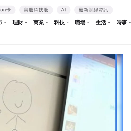
mon卡
美股科技股
AI
最新財經資訊
市
理財
商業
科技
職場
生活
時事