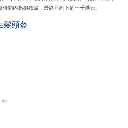
短時間內虧損殆盡，最終只剩下約一千港元。
生髮頭盔
廣告