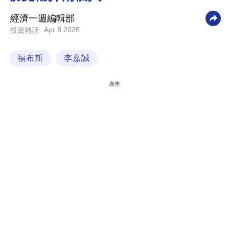
科
經濟一週編輯部
技
Apr 8 2025
投資熱話
職
福布斯
李嘉誠
場
生
廣告
活
時
事
專
欄
訂
閱
專
區