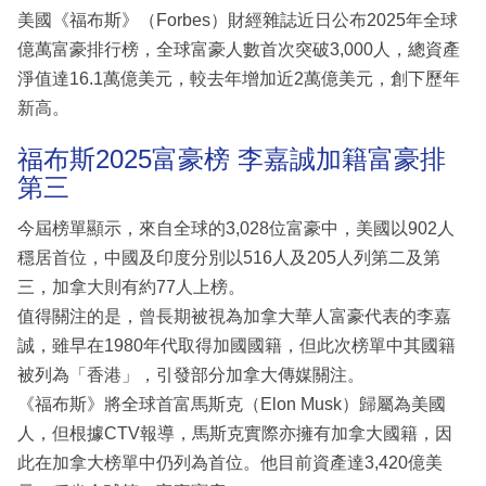
美國《福布斯》（Forbes）財經雜誌近日公布2025年全球
億萬富豪排行榜，全球富豪人數首次突破3,000人，總資產
淨值達16.1萬億美元，較去年增加近2萬億美元，創下歷年
新高。
福布斯2025富豪榜 李嘉誠加籍富豪排
第三
今屆榜單顯示，來自全球的3,028位富豪中，美國以902人
穩居首位，中國及印度分別以516人及205人列第二及第
三，加拿大則有約77人上榜。
值得關注的是，曾長期被視為加拿大華人富豪代表的李嘉
誠，雖早在1980年代取得加國國籍，但此次榜單中其國籍
被列為「香港」，引發部分加拿大傳媒關注。
《福布斯》將全球首富馬斯克（Elon Musk）歸屬為美國
人，但根據CTV報導，馬斯克實際亦擁有加拿大國籍，因
此在加拿大榜單中仍列為首位。他目前資產達3,420億美