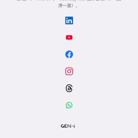
濟一週》
。