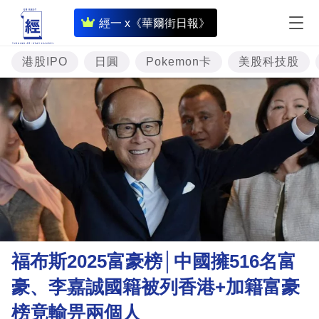
即
經一 x《華爾街日報》
時
財
港股IPO
日圓
Pokemon卡
美股科技股
經
專
題
投
資
樓
市
理
福布斯2025富豪榜│中國擁516名富
財
豪、李嘉誠國籍被列香港+加籍富豪
商
榜竟輸畀兩個人
業