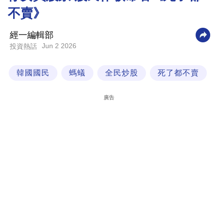
不賣》
科
技
經一編輯部
職
Jun 2 2026
投資熱話
場
韓國國民
螞蟻
全民炒股
死了都不賣
生
活
廣告
時
事
專
欄
訂
閱
專
區