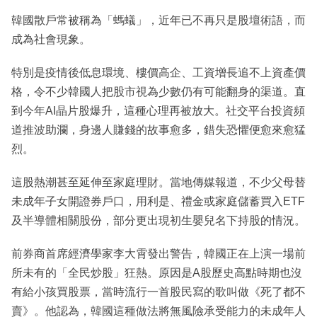
韓國散戶常被稱為「螞蟻」，近年已不再只是股壇術語，而
成為社會現象。
特別是疫情後低息環境、樓價高企、工資增長追不上資產價
格，令不少韓國人把股市視為少數仍有可能翻身的渠道。直
到今年AI晶片股爆升，這種心理再被放大。社交平台投資頻
道推波助瀾，身邊人賺錢的故事愈多，錯失恐懼便愈來愈猛
烈。
這股熱潮甚至延伸至家庭理財。當地傳媒報道，不少父母替
未成年子女開證券戶口，用利是、禮金或家庭儲蓄買入ETF
及半導體相關股份，部分更出現初生嬰兒名下持股的情況。
前券商首席經濟學家李大霄發出警告，韓國正在上演一場前
所未有的「全民炒股」狂熱。原因是A股歷史高點時期也沒
有給小孩買股票，當時流行一首股民寫的歌叫做《死了都不
賣》。他認為，韓國這種做法將無風險承受能力的未成年人