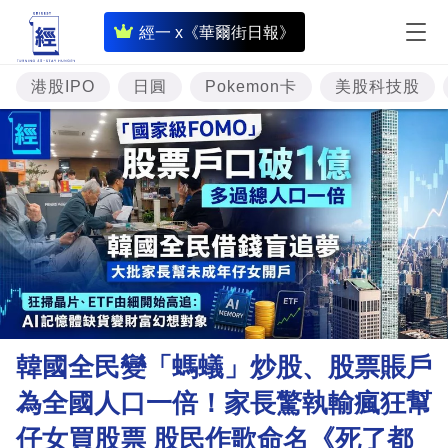
即
經一 x《華爾街日報》
時
財
港股IPO
日圓
Pokemon卡
美股科技股
經
專
題
投
資
樓
市
理
韓國全民變「螞蟻」炒股、股票賬戶
財
為全國人口一倍！家長驚執輸瘋狂幫
商
仔女買股票 股民作歌命名《死了都
業