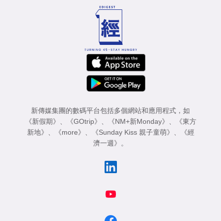
新傳媒集團的數碼平台包括多個網站和應用程式，如
《新假期》
、
《GOtrip》
、
《NM+新Monday》
、
《東方
新地》
、
《more》
、
《Sunday Kiss 親子童萌》
、
《經
濟一週》
。