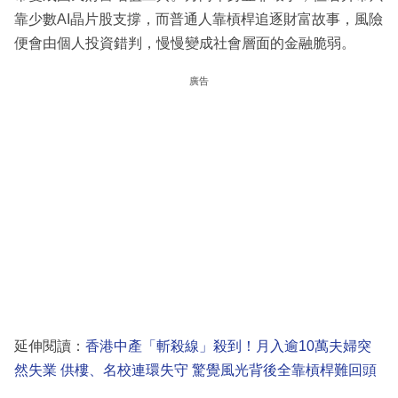
靠少數AI晶片股支撐，而普通人靠槓桿追逐財富故事，風險
便會由個人投資錯判，慢慢變成社會層面的金融脆弱。
廣告
延伸閱讀：
香港中產「斬殺線」殺到！月入逾10萬夫婦突
然失業 供樓、名校連環失守 驚覺風光背後全靠槓桿難回頭