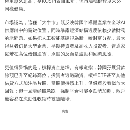
權重愈來愈高，令KOSPI表面風光，但市場穩健程度未必
同樣健康。
市場認為，這種「大牛市」既反映韓國半導體產業在全球AI
供應鏈中的關鍵位置，同時暴露經濟結構過度依賴少數財閥
的老問題。如果把人工智能基建視為新一輪財富分配，最大
得益者仍是大型企業、早期持貨者及高收入投資者。普通家
庭若在高位借錢追貨，承擔的反而是波動和回調風險。
更值得警惕的是，槓桿資金急增。有報道指，韓國孖展貸款
餘額已升至紀錄高位，投資者透過融資、槓桿ETF甚至其他
借貸方式加注晶片股。當股價持續上升，借錢買股看似放大
回報；但一旦龍頭股急跌，強制平倉可能令跌勢加劇，散戶
最容易在流動性收縮時被迫離場。
廣告