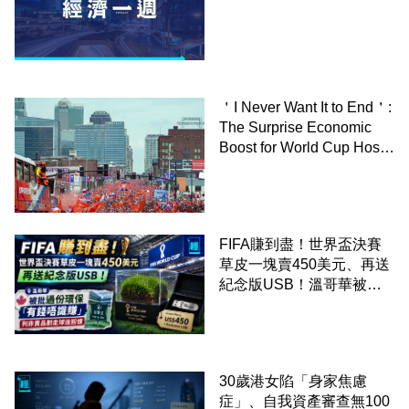
＇I Never Want It to End＇:
The Surprise Economic
Boost for World Cup Host
Cities－By Owen Tucker-
Smith,WSJ
FIFA賺到盡！世界盃決賽
草皮一塊賣450美元、再送
紀念版USB！溫哥華被批
過份環保「有錢唔識賺」：
列非賣品割走球迷回憶
30歲港女陷「身家焦慮
症」、自我資產審查無100