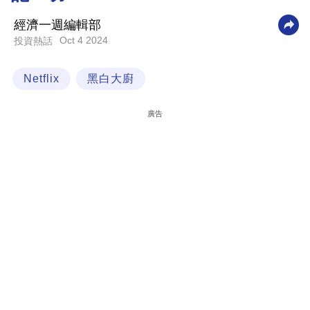
科
經濟一週編輯部
技
Oct 4 2024
投資熱話
職
Netflix
黑白大廚
場
生
廣告
活
時
事
專
欄
訂
閱
專
區