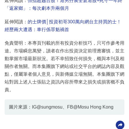
延伸閱讀：
恒指超越台股！港男孖展全倉港股+死守一年終
「返家鄉」：每次劇本升兩個月
延伸閱讀：
的士牌價│投資初哥300萬向網台主持買的士！
經歷兩大遭遇：車行係罪魁禍首
免責聲明：本專頁刊載的所有投資分析技巧，只可作參考用
途。市場瞬息萬變，讀者在作出投資決定前理應審慎，並主
動掌握市場最新狀況。若不幸招致任何損失，概與本刊及相
關作者無關。而本集團旗下網站或社交平台的網誌內容及觀
點，僅屬筆者個人意見，與新傳媒立場無關。本集團旗下網
站對因上述人士張貼之資訊內容所帶來之損失或損害概不負
責。
圖片來源：IG@sungmosu、FB@Mosu Hong Kong