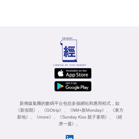
新傳媒集團的數碼平台包括多個網站和應用程式，如
《新假期》
、
《GOtrip》
、
《NM+新Monday》
、
《東方
新地》
、
《more》
、
《Sunday Kiss 親子童萌》
、
《經
濟一週》
。