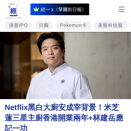
即
經一 x《華爾街日報》
時
財
港股IPO
日圓
Pokemon卡
美股科技股
經
專
題
投
資
樓
市
理
Netflix黑白大廚安成宰背景！米芝
財
蓮三星主廚香港開業兩年+林建岳應
商
記一功
業