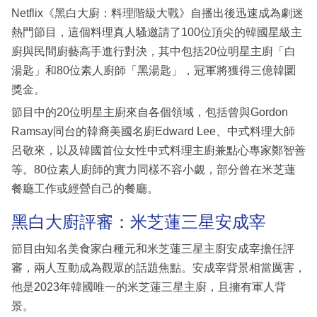
Netflix《黑白大廚：料理階級大戰》自播出後迅速成為劇迷
熱門節目，這個料理真人騷邀請了100位頂尖的韓國星級主
廚與民間廚藝高手進行對決，其中包括20位明星主廚「白
湯匙」和80位素人廚師「黑湯匙」，冠軍將獲得三億韓圜
獎金。
節目中的20位明星主廚來自各個領域，包括曾與Gordon
Ramsay同台的韓裔美國名廚Edward Lee、中式料理大師
呂敬來，以及韓國首位女性中式料理主廚兼點心專家鄭智善
等。80位素人廚師的實力同樣不容小覷，部分曾在米芝蓮
餐廳工作或經營自己的餐廳。
黑白大廚評審：米芝蓮三星安成宰
節目由知名美食家白種元和米芝蓮三星主廚安成宰擔任評
審，兩人互動成為觀眾的話題焦點。安成宰背景相當厲害，
他是2023年韓國唯一的米芝蓮三星主廚，且擁有軍人背
景。