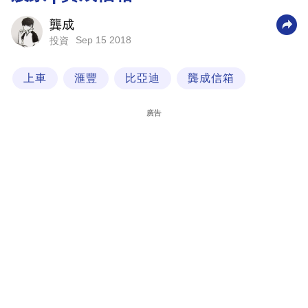
科
龔成
技
Sep 15 2018
投資
職
上車
滙豐
比亞迪
龔成信箱
場
生
廣告
活
時
事
專
欄
訂
閱
專
區