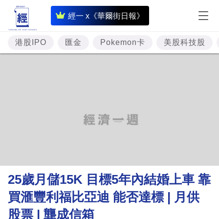
即
經一 x《華爾街日報》
時
財
港股IPO
匯金
Pokemon卡
美股科技股
經
專
題
投
資
樓
市
理
25歲月儲15K 目標5年內結婚上車 靠
財
買滙豐利福比亞迪 能否達標 | 月供
商
股票 | 龔成信箱
業