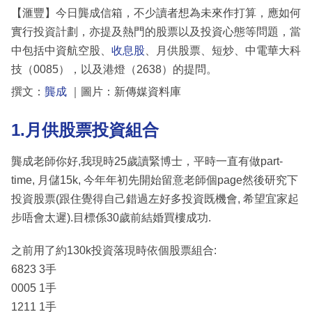
【滙豐】今日龔成信箱，不少讀者想為未來作打算，應如何
實行投資計劃，亦提及熱門的股票以及投資心態等問題，當
中包括中資航空股、
收息股
、月供股票、短炒、中電華大科
技（0085），以及港燈（2638）的提問。
撰文：
龔成
｜圖片：新傳媒資料庫
1.月供股票投資組合
龔成老師你好,我現時25歲讀緊博士，平時一直有做part-
time, 月儲15k, 今年年初先開始留意老師個page然後研究下
投資股票(跟住覺得自己錯過左好多投資既機會, 希望宜家起
步唔會太遲).目標係30歲前結婚買樓成功.
之前用了約130k投資落現時依個股票組合:
6823 3手
0005 1手
1211 1手