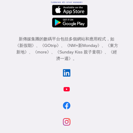
新傳媒集團的數碼平台包括多個網站和應用程式，如
《新假期》
、
《GOtrip》
、
《NM+新Monday》
、
《東方
新地》
、
《more》
、
《Sunday Kiss 親子童萌》
、
《經
濟一週》
。