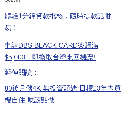
Q6239）
體驗1分鐘貸款批核，隨時提款話咁
易！
申請DBS BLACK CARD簽賬滿
$5,000，即換取台灣來回機票!
延伸閱讀：
80後月儲4K 無投資頭緒 目標10年內買
樓自住 應該點做