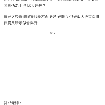
其實係老千股 比大戶殺？
買完之後覺得呢隻股基本面唔好 好擔心 但好似大股東係咁
買貨又暗示似會爆升
廣告
龔成老師：