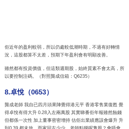
佢近年的盈利較弱，所以仍處較低潮時期，不過有好轉情
況，這股都算不太差，預期下年盈利會有明顯改善。
雖然都有投資價值，但這類週期股，始終質素不會太高，所
以要控制注碼。（對照龔成信箱：Q6235）
8.卓悅（0653）
龔成老師 我自已四月頭果陣覺得港元平 香港零售業復甦 覺
得卓悅有得大升 0.28入左兩萬股 其實睇番佢年報雖然蝕錢
但都係一次性 加上董事密密增持 估佢出業績應該會爆升 升
到0.39 都未放，而家回左少少，老師點睇呢隻股？會唔會