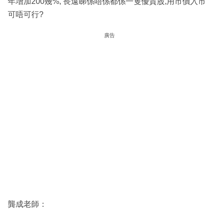
年增加200幾%, 長遠睇係唔係都係一隻優質股,用市價入市
可唔可行?
廣告
龔成老師：