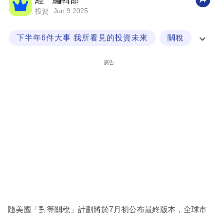
經一編輯部
Jun 9 2025
投資
科
技
下半年6件大事 我所看見的投資未來
關稅
職
美匯
封面故事
場
廣告
生
活
時
事
專
欄
訂
閱
專
隨美國「對等關稅」計劃將於7月初公布最終版本，全球市
區