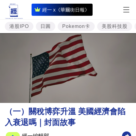
即
經一 x《華爾街日報》
時
財
港股IPO
日圓
Pokemon卡
美股科技股
經
專
題
投
資
樓
市
理
（一）關稅博弈升溫 美國經濟會陷
財
入衰退嗎｜封面故事
商
業