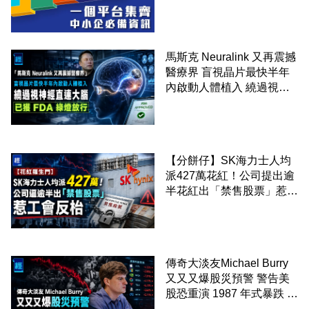
馬斯克 Neuralink 又再震撼
醫療界 盲視晶片最快半年
內啟動人體植入 繞過視神
經直連大腦 已獲 FDA 綠燈
放行
【分餅仔】SK海力士人均
派427萬花紅！公司提出逾
半花紅出「禁售股票」惹工
會反枱
傳奇大淡友Michael Burry
又又又爆股災預警 警告美
股恐重演 1987 年式暴跌 企
硬沽空 Nvidia 及 Tesla 等