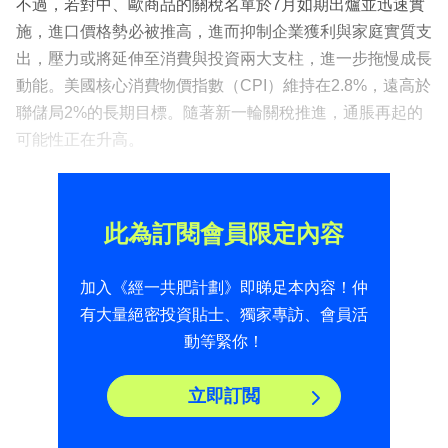
不過，若對中、歐商品的關稅名單於7月如期出爐並迅速實
施，進口價格勢必被推高，進而抑制企業獲利與家庭實質支
出，壓力或將延伸至消費與投資兩大支柱，進一步拖慢成長
動能。美國核心消費物價指數（CPI）維持在2.8%，遠高於
聯儲局2%的長期目標。隨著新一輪關稅推進，通脹再起的
可能性正在升高。
此為訂閱會員限定內容
加入《經一共肥計劃》即睇足本內容！仲
有大量絕密投資貼士、獨家專訪、會員活
動等緊你！
立即訂閲