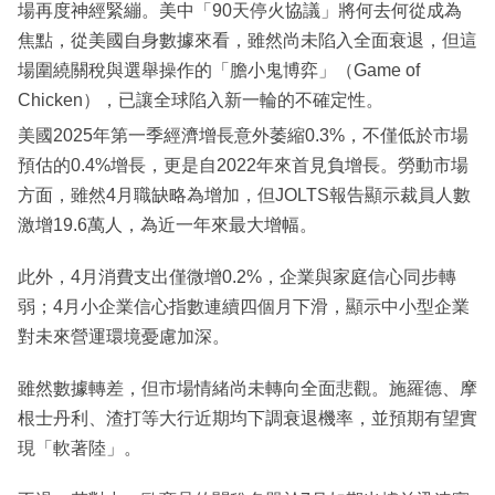
場再度神經緊繃。美中「90天停火協議」將何去何從成為
焦點，從美國自身數據來看，雖然尚未陷入全面衰退，但這
場圍繞關稅與選舉操作的「膽小鬼博弈」（Game of
Chicken），已讓全球陷入新一輪的不確定性。
美國2025年第一季經濟增長意外萎縮0.3%，不僅低於市場
預估的0.4%增長，更是自2022年來首見負增長。勞動市場
方面，雖然4月職缺略為增加，但JOLTS報告顯示裁員人數
激增19.6萬人，為近一年來最大增幅。
此外，4月消費支出僅微增0.2%，企業與家庭信心同步轉
弱；4月小企業信心指數連續四個月下滑，顯示中小型企業
對未來營運環境憂慮加深。
雖然數據轉差，但市場情緒尚未轉向全面悲觀。施羅德、摩
根士丹利、渣打等大行近期均下調衰退機率，並預期有望實
現「軟著陸」。