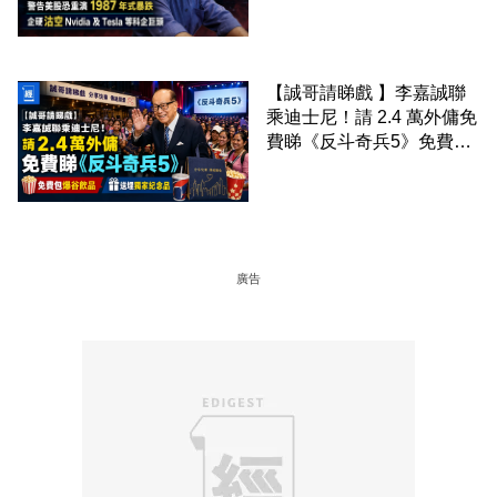
科企巨頭
【誠哥請睇戲 】李嘉誠聯
乘迪士尼！請 2.4 萬外傭免
費睇《反斗奇兵5》免費包
爆谷飲品 送埋獨家紀念品
廣告