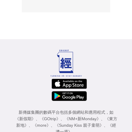
新傳媒集團的數碼平台包括多個網站和應用程式，如
《新假期》
、
《GOtrip》
、
《NM+新Monday》
、
《東方
新地》
、
《more》
、
《Sunday Kiss 親子童萌》
、
《經
濟一週》
。