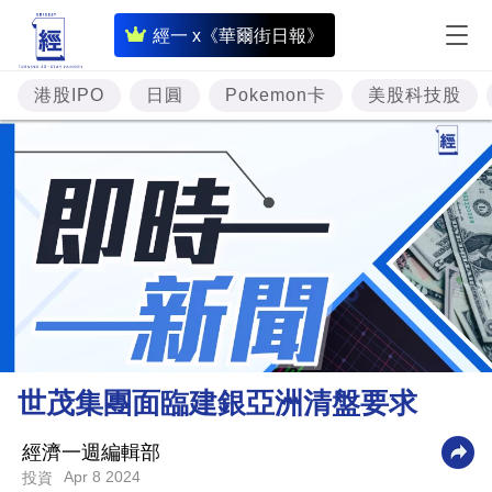
即
經一 x《華爾街日報》
時
財
港股IPO
日圓
Pokemon卡
美股科技股
經
專
題
投
資
樓
市
理
世茂集團面臨建銀亞洲清盤要求
財
商
經濟一週編輯部
Apr 8 2024
投資
業