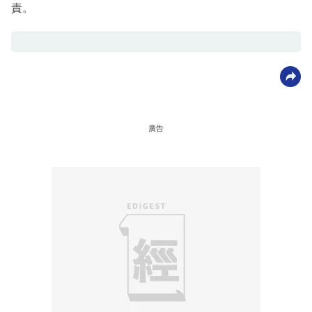
責。
廣告