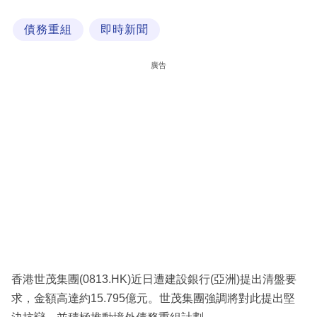
科
債務重組
即時新聞
技
職
廣告
場
生
活
時
事
專
欄
訂
閱
香港世茂集團(0813.HK)近日遭建設銀行(亞洲)提出清盤要
專
求，金額高達約15.795億元。世茂集團強調將對此提出堅
區