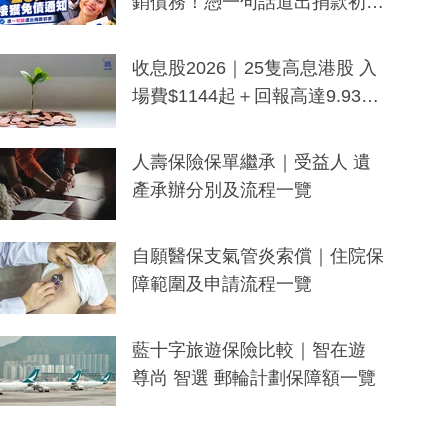
銷債務！憑一句話道出捐款初
衷：加州26萬人接獲免債通知、
一度被誤當詐騙手段
收息股2026｜25隻高息港股 入
場費$1144起＋回報高達9.93
厘！持續更新
人壽保險保單繼承｜受益人 遺
產承辦分別及流程一覽
自願醫保支氣管炎索償｜住院保
障範圍及申請流程一覽
藍十字旅遊保險比較｜智在遊
尊尚 智選 郵輪計劃保障額一覽