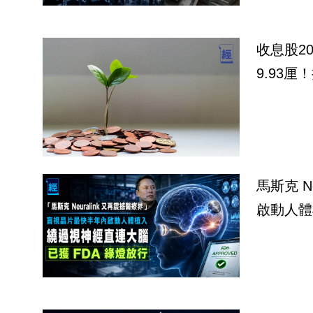
收息股2
9.93厘
馬斯克 Neur
啟動人體