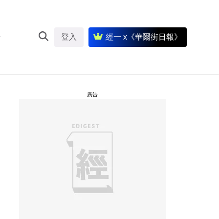
登入
經一 x《華爾街日報》
廣告