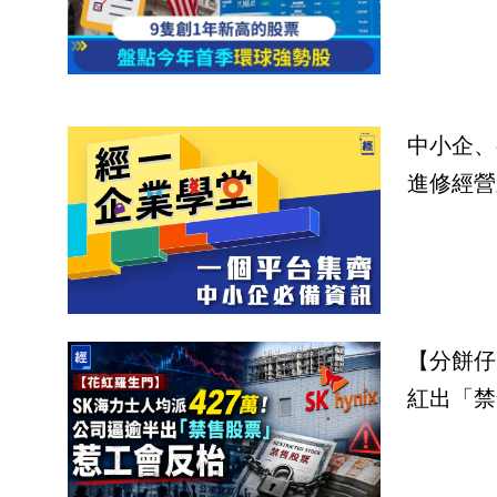
中小企、
進修經營
【分餅仔
紅出「禁