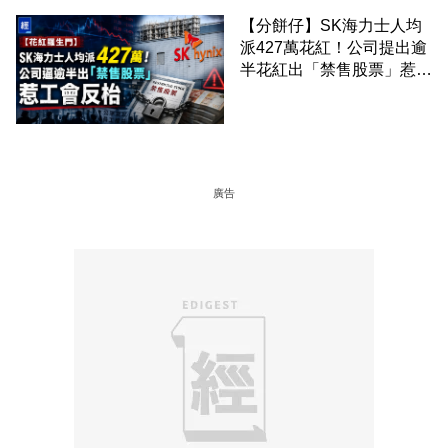
【分餅仔】SK海力士人均
派427萬花紅！公司提出逾
半花紅出「禁售股票」惹工
會反枱
廣告