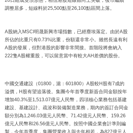
20日組成雙頂形態，相信港股短線難向上突破，後市繼續
調整居多，短線料於25,500點至26,100點區間上落。
A股納入MSCI明晟新興市場指數，已經塵埃落定。由於A股
所佔的比重只有0.73%比重，份額還非常小。雖然長遠有利
A股的發展，但對港股的影響非常間接。首階段將會納入
222隻A股權重股，可以留意當中有較大AH差價的股份。
中國交通建設（01800，滬：601800）A股較H股有7成的
溢價，H股有望追落後。集團今年首季度新簽合同金額按年
增加40.3%至1,513.07億元人民幣，四項核心業務包括基建
建設、基建設計、疏浚和裝備製造業務，期內的簽訂合同金
額分別為1,246.03億元人民幣、71.42億元人民幣、159.26
億元人民幣和26.56億元人民幣。按照中國企業會計準則編
製，今年首季度，集團營業收入與去年相若，為827億元人