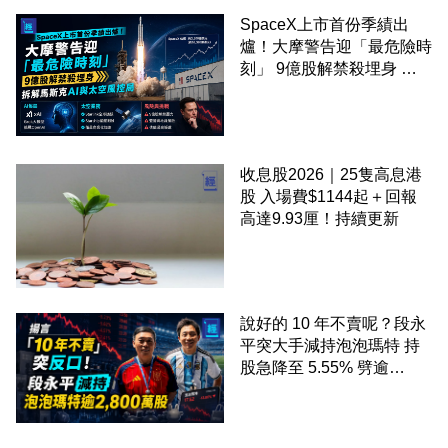
SpaceX上市首份季績出
爐！大摩警告迎「最危險時
刻」 9億股解禁殺埋身 拆
解馬斯克AI與太空風控局
收息股2026｜25隻高息港
股 入場費$1144起＋回報
高達9.93厘！持續更新
說好的 10 年不賣呢？段永
平突大手減持泡泡瑪特 持
股急降至 5.55% 劈逾
2,800 萬股 4月才入局 上月
剛向網民派定心丸