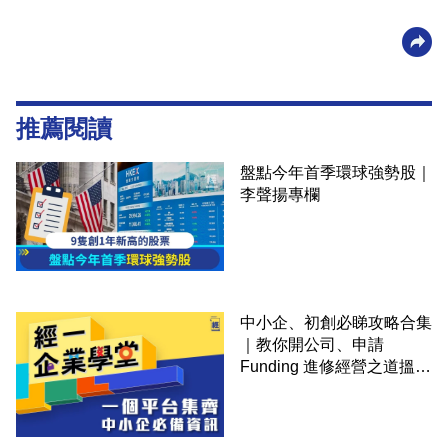
推薦閱讀
盤點今年首季環球強勢股｜
李聲揚專欄
中小企、初創必睇攻略合集
｜教你開公司、申請
Funding 進修經營之道搵大
錢！