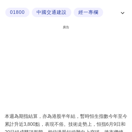
科
01800
中國交通建設
經一專欄
技
黃智慧
職
廣告
場
生
活
時
事
專
欄
訂
閱
本週為期指結算，亦為港股半年結，暫時恒生指數今年至今
專
累計升近3,800點，表現不俗。技術走勢上，恒指6月9日和
區