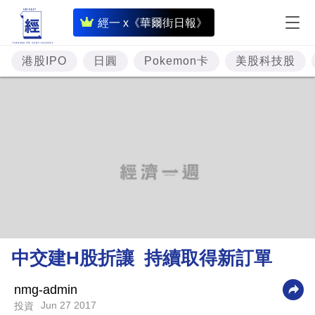
即
經一 x《華爾街日報》
時
財
港股IPO
日圓
Pokemon卡
美股科技股
經
專
題
投
資
樓
市
理
中交建H股折讓 持續取得新訂單
財
商
nmg-admin
Jun 27 2017
投資
業