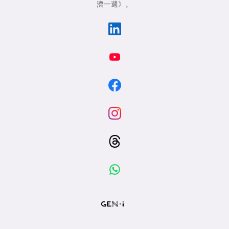
濟一週》
。