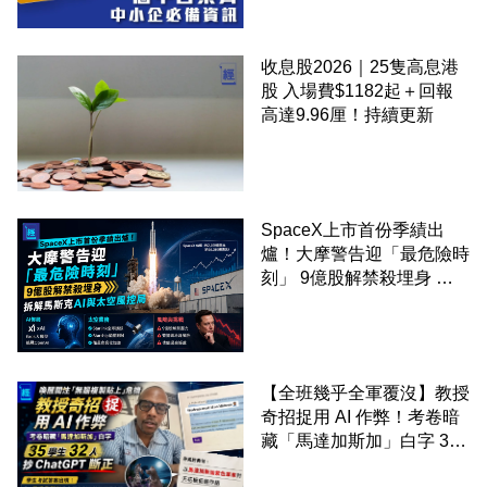
收息股2026｜25隻高息港
股 入場費$1182起＋回報
高達9.96厘！持續更新
SpaceX上市首份季績出
爐！大摩警告迎「最危險時
刻」 9億股解禁殺埋身 拆
解馬斯克AI與太空風控局
【全班幾乎全軍覆沒】教授
奇招捉用 AI 作弊！考卷暗
藏「馬達加斯加」白字 35
學生 32 人抄 ChatGPT 斷