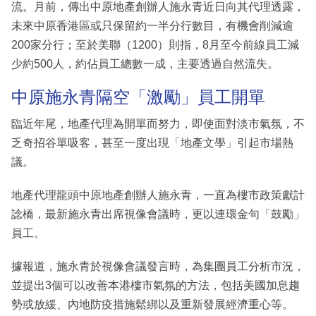
流。月前，傳出中原地產創辦人施永青近日向其代理透露，
未來中原香港區或只保留約一半分行數目，有機會削減逾
200家分行；至於美聯（1200）則指，8月至今前線員工減
少約500人，約佔員工總數一成，主要透過自然流失。
中原施永青隔空「激勵」員工開單
臨近年尾，地產代理為開單而努力，即使面對淡市氣氛，不
乏奇招谷單吸客，甚至一度出現「地產文學」引起市場熱
議。
地產代理龍頭中原地產創辦人施永青，一直為樓市政策獻計
諗橋，最新施永青出席視像會議時，更以連環金句「鼓勵」
員工。
據報道，施永青於視像會議發言時，為集團員工分析市況，
並提出3個可以改善本港樓市氣氛的方法，包括美國加息趨
勢或放緩、內地防疫措施鬆綁以及重新發展經濟重心等。