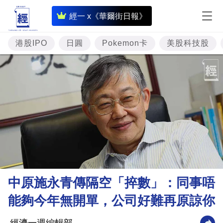
即
經一 x《華爾街日報》
時
財
港股IPO
日圓
Pokemon卡
美股科技股
經
專
題
投
資
樓
市
理
中原施永青傳隔空「捽數」：同事唔
財
能夠今年無開單，公司好難再原諒你
商
業