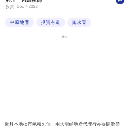
經濟一週編輯部
Dec 7 2022
投資
科
技
中原地產
投資有道
施永青
職
場
廣告
生
活
時
事
專
欄
訂
閱
專
近月本地樓市氣氛欠佳，兩大龍頭地產代理行亦要開源節
區