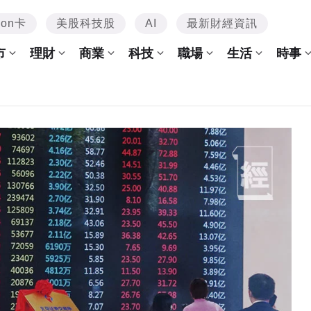
mon卡
美股科技股
AI
最新財經資訊
市
理財
商業
科技
職場
生活
時事