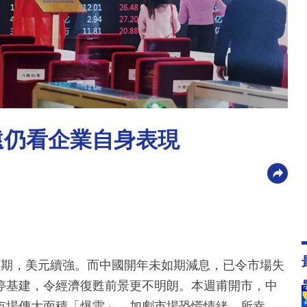
遠仍看企業自身表現
預期，美元續強。而中國開年未如期減息，已令市場失
停基建，令經濟復甦前景更不明朗。本週甫開市，中
市場傳大面積「爆雷」，加劇市場恐慌情緒。所幸，