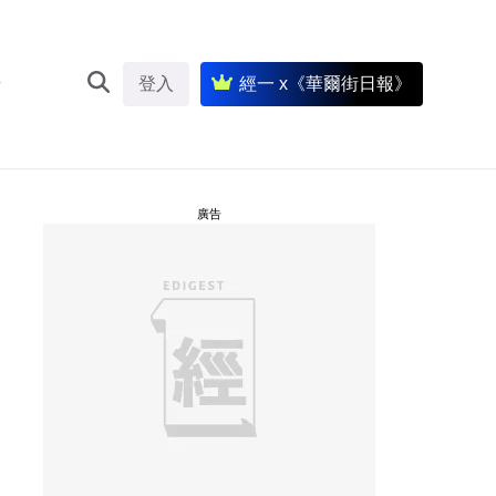
登入
經一 x《華爾街日報》
廣告