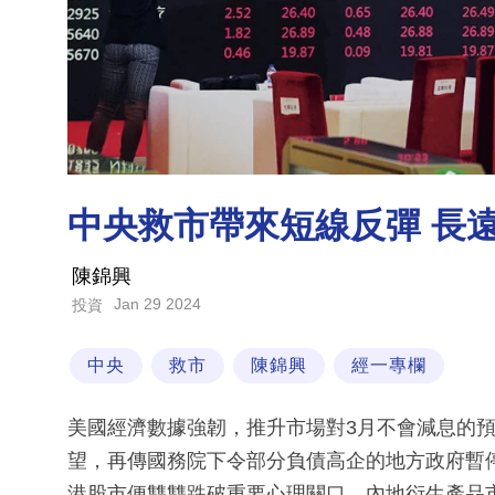
中央救市帶來短線反彈 長
陳錦興
Jan 29 2024
投資
中央
救市
陳錦興
經一專欄
美國經濟數據強韌，推升市場對3月不會減息的
望，再傳國務院下令部分負債高企的地方政府暫
港股市便雙雙跌破重要心理關口，內地衍生產品