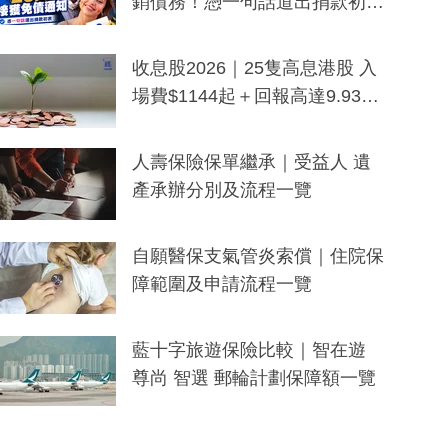
銷債務！憑一句話道出捐款初
衷：加州26萬人接獲免債通知、
一度被誤當詐騙手段
收息股2026｜25隻高息港股 入
場費$1144起＋回報高達9.93
厘！持續更新
人壽保險保單繼承｜受益人 遺
產承辦分別及流程一覽
自願醫保支氣管炎索償｜住院保
障範圍及申請流程一覽
藍十字旅遊保險比較｜智在遊
尊尚 智選 郵輪計劃保障額一覽