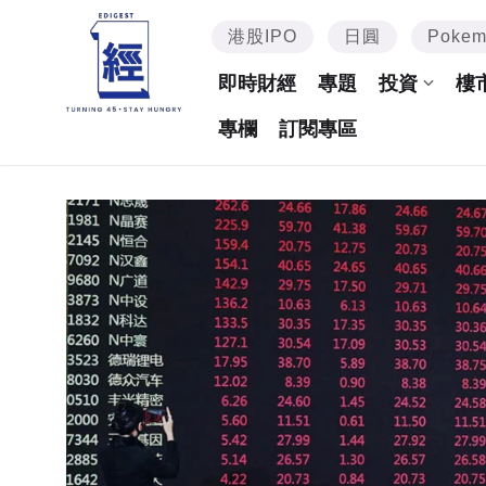
港股IPO
日圓
Poke
即時財經
專題
投資
樓
專欄
訂閱專區