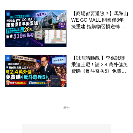
【商場都要避險？】馬鞍山
WE GO MALL 開業僅8年
擬重建 指購物習慣逆轉 餐
飲出租率暴跌至 28% 變身
539伙住宅
【誠哥請睇戲 】李嘉誠聯
乘迪士尼！請 2.4 萬外傭免
費睇《反斗奇兵5》免費包
爆谷飲品 送埋獨家紀念品
廣告