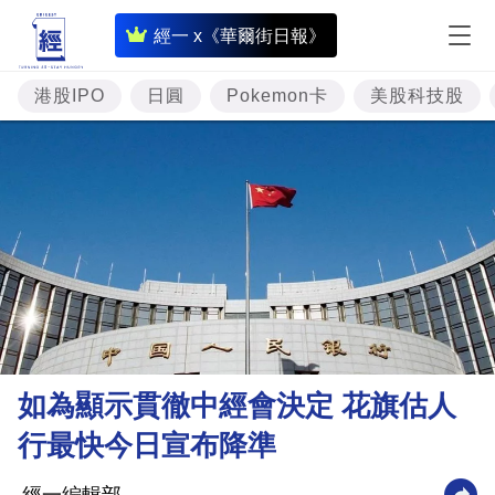
即
經一 x《華爾街日報》
時
財
港股IPO
日圓
Pokemon卡
美股科技股
經
專
題
投
資
樓
市
理
如為顯示貫徹中經會決定 花旗估人
財
行最快今日宣布降準
商
業