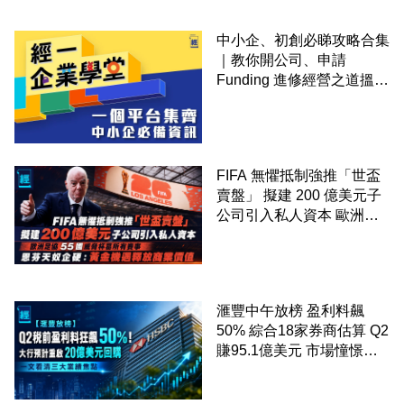
中小企、初創必睇攻略合集
｜教你開公司、申請
Funding 進修經營之道搵大
錢！
FIFA 無懼抵制強推「世盃
賣盤」 擬建 200 億美元子
公司引入私人資本 歐洲足
協 55 國威脅杯葛所有賽事
恩芬天奴企硬：黃金機遇釋
放商業價值
滙豐中午放榜 盈利料飆
50% 綜合18家券商估算 Q2
賺95.1億美元 市場憧憬重
啟20億美元回購 一文看清
三大業績焦點