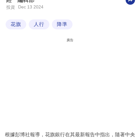
經一編輯部
Dec 13 2024
投資
科
技
花旗
人行
降準
職
場
廣告
生
活
時
事
專
欄
訂
閱
專
根據彭博社報導，花旗銀行在其最新報告中指出，隨著中央
區