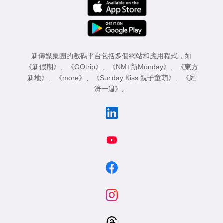
新傳媒集團的數碼平台包括多個網站和應用程式，如
《新假期》
、
《GOtrip》
、
《NM+新Monday》
、
《東方
新地》
、
《more》
、
《Sunday Kiss 親子童萌》
、
《經
濟一週》
。