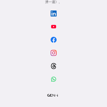
濟一週》
。