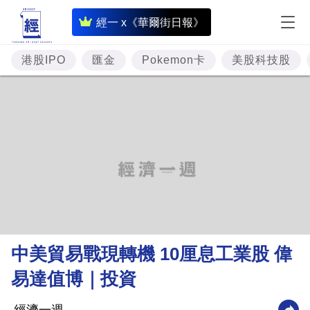
即
經一 x《華爾街日報》
時
財
港股IPO
匯金
Pokemon卡
美股科技股
經
專
題
投
資
樓
市
理
中美貿易戰現轉機 10厘息工業股 偉
財
易達值博｜投資
商
業