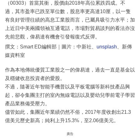
（00303）首當其衝，股價由2018年高位累跌四成。不
過，其市盈率已跌至單位數，股息率更高達10厘，以一隻
有良好管理往績的高息工業股而言，已屬具吸引力水平；加
上近日中美兩國領袖互通電話，市場對貿易談判的看法亦沒
先前悲觀，偉易達有機會引發報復式反彈。
撰文：Smart ED編輯部｜圖片：中新社、
unsplash
、新傳
媒資料室
作為本地傳統優質工業股之一的偉易達，過去一直是基金以
及穩健收息投資者的愛股。
不過，隨著近年智能手機普以及平板電腦等新科技產品興
起，卻令集團主打的室內無線電話以及嬰幼兒學前電子學習
產品業務備受壓力。
儘管如此，集團近年業績仍然不俗，2017年度收創出21.3
億美元歷史新高；純利上升15.3%，至2.06億美元。
廣告