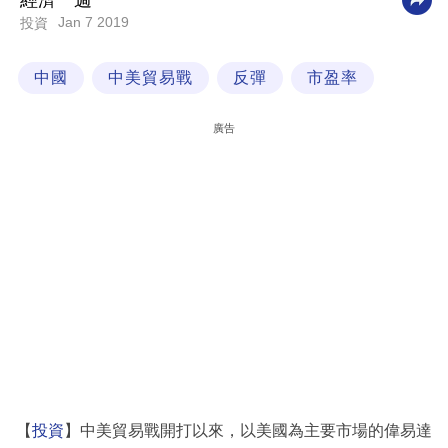
經濟一週
Jan 7 2019
投資
科
技
中國
中美貿易戰
反彈
市盈率
職
場
廣告
生
活
時
事
專
欄
訂
閱
專
【
投資
】中美貿易戰開打以來，以美國為主要市場的偉易達
區