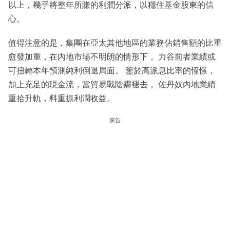
以上，幾乎將整年所賺的利潤分派，以穩住基金股東的信
心。
值得注意的是，集團在亞太其他地區的業務佔銷售額的比重
愈發加重，在內地市場不明朗的情形下， 力谷前者業績或
可扭轉本年預測純利倒退局面。 鑒於高派息比率的憧憬，
加上充足的現金流，當貿易戰陰霾褪去， 佐丹奴內地業績
重拾升軌，料重振利潤收益。
廣告