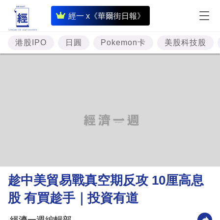
即
經一 x《華爾街日報》
時
財
港股IPO
日圓
Pokemon卡
美股科技股
經
專
題
投
資
樓
市
理
趁中美貿易戰真空期反攻 10厘高息
財
股 有買趁手｜投資有道
商
業