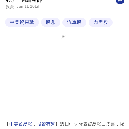
經濟一週編輯部
Jun 11 2019
投資
科
技
中美貿易戰
股息
汽車股
內房股
職
場
廣告
生
活
時
事
專
欄
訂
閱
專
【
中美貿易戰
．
投資有道
】週日中央發表貿易戰白皮書，揭
區