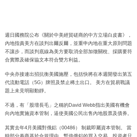
週日國務院公布《關於中美經貿磋商的中方立場白皮書》，
內地指責美方在談判出爾反爾，並重申內地在重大原則問題
不讓步，而談判底線為美方要取消全部加徵關稅、採購要符
合實際及確保協文本符合雙方利益。
中央亦接連出招抗衡美國施壓，包括快將在本週開發出第五
代流動電話（5G）牌照及禁止稀土出口。 美方在貿易戰議
題上未見明顯動靜。
不過，有「股壇長毛」之稱的David Webb指出美國有機會
向內地實施資本管制，逼使美國公民出售內地股票及債券。
其實去年4月美國對俄鋁（00486） 制裁即屬資本管制。 當
時部分券商基於合規理由，暫停俄鋁的買入交易，投資者只