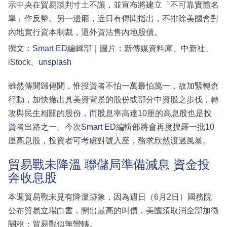
示中央在貿易談判寸土不讓，並宣布將建立「不可靠實體名
單」作反擊。另一邊廂，近日有傳聞指出，不排除美國會對
內地實行資本制裁，逼外資沽售內地股債。
撰文：
Smart ED
編輯部｜圖片：新傳媒資料庫、中新社、
iStock、
unsplash
雖然傳聞歸傳聞，惟投資者不怕一萬最怕萬一，故加緊轉倉
行動，加快撤出具美資背景的股份或部分中資股之步伐，轉
攻與民生相關的股份，而股息率高達10厘的高息股也是
投
資
者出路之一。今次
Smart ED
編輯部將會再度搜羅一批10
厘高息股，投資者可考慮對號入座，務求欣然渡過風暴。
貿易戰未降溫 聯儲局準備減息 資金投
奔收息股
本週貿易戰未見有降溫跡象，因為週日（6月2日）國務院
公布貿易立場白書，開出最高的叫價，美國須取消全部加徵
關稅；貿易戰似無彎轉。