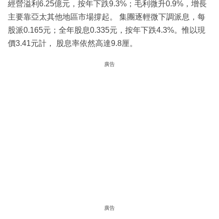
經營溢利6.25億元，按年下跌9.3%；毛利微升0.9%，增長
主要靠亞太其他地區市場撐起。 集團逐輕微下調派息，每
股派0.165元；全年股息0.335元，按年下跌4.3%。惟以現
價3.41元計， 股息率依然高達9.8厘。
廣告
廣告