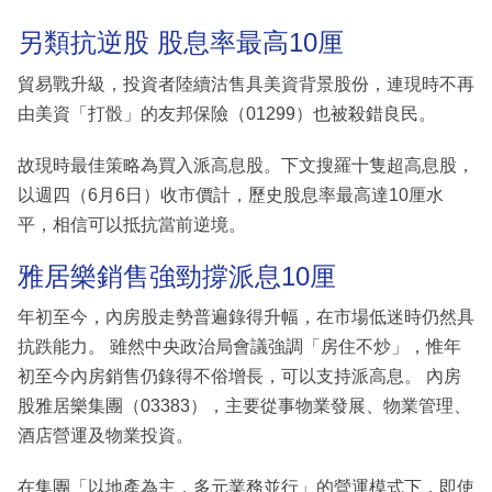
另類抗逆股 股息率最高10厘
貿易戰升級，投資者陸續沽售具美資背景股份，連現時不再
由美資「打骰」的友邦保險（01299）也被殺錯良民。
故現時最佳策略為買入派高息股。下文搜羅十隻超高息股，
以週四（6月6日）收市價計，歷史股息率最高達10厘水
平，相信可以抵抗當前逆境。
雅居樂銷售強勁撐派息10厘
年初至今，內房股走勢普遍錄得升幅，在市場低迷時仍然具
抗跌能力。 雖然中央政治局會議強調「房住不炒」，惟年
初至今內房銷售仍錄得不俗增長，可以支持派高息。 內房
股雅居樂集團（03383），主要從事物業發展、物業管理、
酒店營運及物業投資。
在集團「以地產為主，多元業務並行」的營運模式下，即使