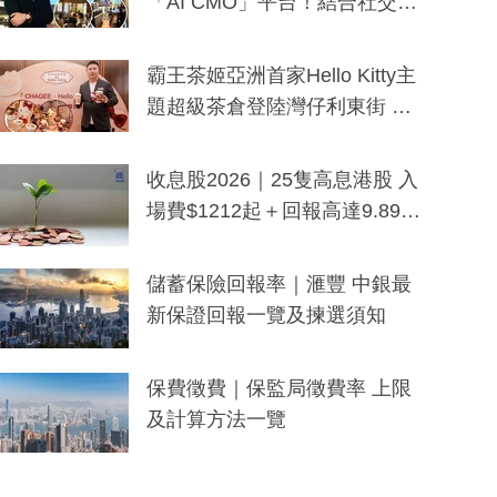
「AI CMO」平台！結合社交聆
聽與廣東話大模型 助中小企數
分鐘生成「貼地」宣傳短片
霸王茶姬亞洲首家Hello Kitty主
題超級茶倉登陸灣仔利東街 推
出首創「伯爵紅茶色」Hello Kitt
y及香港限定特調系列
收息股2026｜25隻高息港股 入
場費$1212起＋回報高達9.89
厘！持續更新
儲蓄保險回報率｜滙豐 中銀最
新保證回報一覽及揀選須知
保費徵費｜保監局徵費率 上限
及計算方法一覽