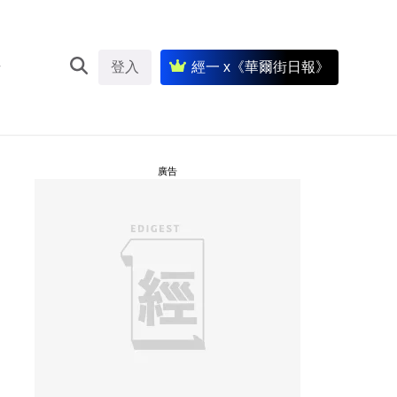
登入
經一 x《華爾街日報》
廣告