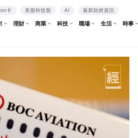
mon卡
美股科技股
AI
最新財經資訊
市
理財
商業
科技
職場
生活
時事