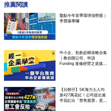
推薦閱讀
盤點今年首季環球強勢股｜
李聲揚專欄
中小企、初創必睇攻略合集
｜教你開公司、申請
Funding 進修經營之道搵大
錢！
【分餅仔】SK海力士人均
派427萬花紅！公司提出逾
半花紅出「禁售股票」惹工
會反枱