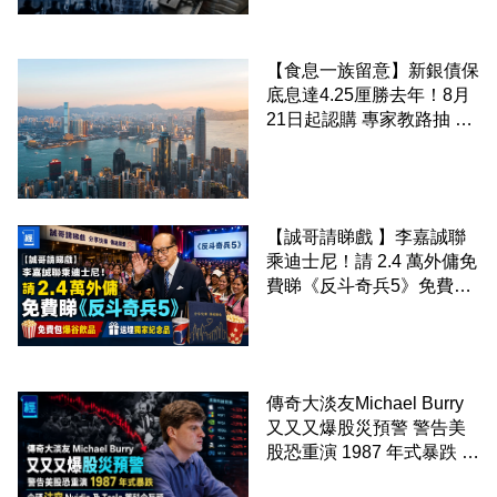
【食息一族留意】新銀債保
底息達4.25厘勝去年！8月
21日起認購 專家教路抽 20
至 30 手 鎖定三年高息
【誠哥請睇戲 】李嘉誠聯
乘迪士尼！請 2.4 萬外傭免
費睇《反斗奇兵5》免費包
爆谷飲品 送埋獨家紀念品
傳奇大淡友Michael Burry
又又又爆股災預警 警告美
股恐重演 1987 年式暴跌 企
硬沽空 Nvidia 及 Tesla 等