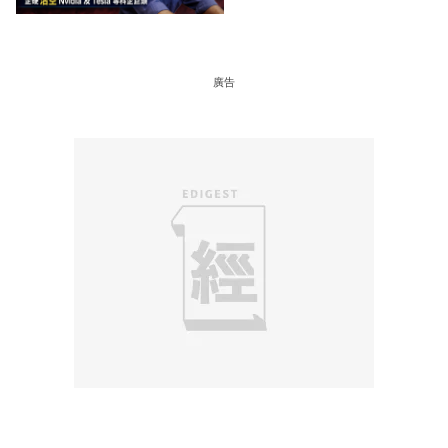
科企巨頭
廣告