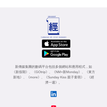
新傳媒集團的數碼平台包括多個網站和應用程式，如
《新假期》
、
《GOtrip》
、
《NM+新Monday》
、
《東方
新地》
、
《more》
、
《Sunday Kiss 親子童萌》
、
《經
濟一週》
。