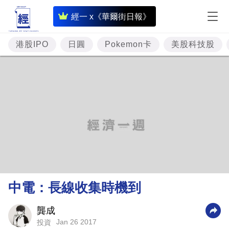
即
經一 x《華爾街日報》
時
財
港股IPO
日圓
Pokemon卡
美股科技股
經
專
題
投
資
樓
市
理
中電：長線收集時機到
財
商
龔成
Jan 26 2017
投資
業