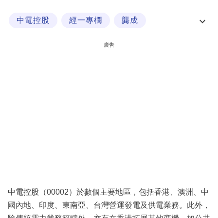
科
中電控股
經一專欄
龔成
技
龔成問答信箱
職
廣告
場
生
活
時
事
專
欄
訂
閱
中電控股（00002）於數個主要地區，包括香港、澳洲、中
專
國內地、印度、東南亞、台灣營運發電及供電業務。此外，
區