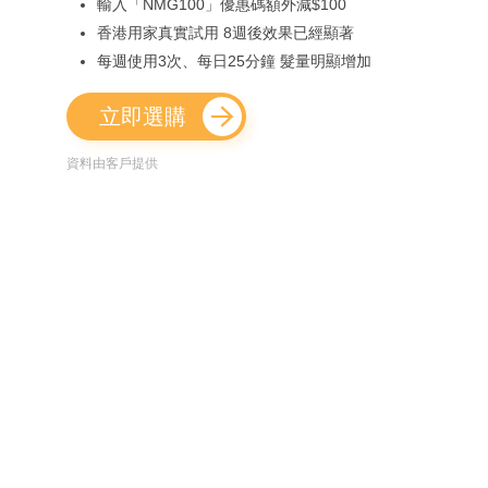
輸入「NMG100」優惠碼額外減$100
香港用家真實試用 8週後效果已經顯著
每週使用3次、每日25分鐘 髮量明顯增加
立即選購
資料由客戶提供