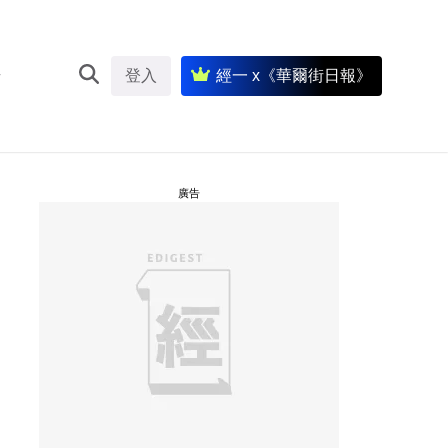
登入
經一 x《華爾街日報》
廣告