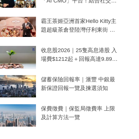
「AI CMO」平台！結合社交聆
聽與廣東話大模型 助中小企數
分鐘生成「貼地」宣傳短片
霸王茶姬亞洲首家Hello Kitty主
題超級茶倉登陸灣仔利東街 推
出首創「伯爵紅茶色」Hello Kitt
y及香港限定特調系列
收息股2026｜25隻高息港股 入
場費$1212起＋回報高達9.89
厘！持續更新
儲蓄保險回報率｜滙豐 中銀最
新保證回報一覽及揀選須知
保費徵費｜保監局徵費率 上限
及計算方法一覽