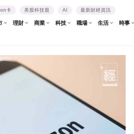
mon卡
美股科技股
AI
最新財經資訊
市
理財
商業
科技
職場
生活
時事