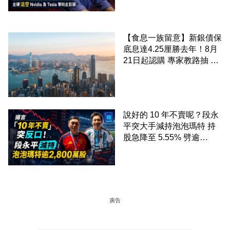
科企巨頭
【食息一族留意】新銀債保
底息達4.25厘勝去年！8月
21日起認購 專家教路抽 20
至 30 手 鎖定三年高息
說好的 10 年不賣呢？段永
平突大手減持泡泡瑪特 持
股急降至 5.55% 劈逾
2,800 萬股 4月才入局 上月
剛向網民派定心丸
廣告