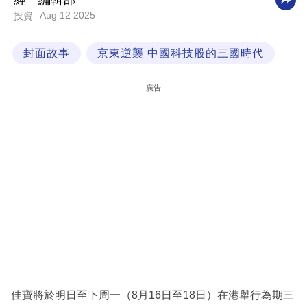
經一編輯部
Aug 12 2025
投資
科
技
封面故事
京東逆襲 中國科技股的三國時代
職
場
廣告
生
活
時
事
專
欄
訂
閱
專
佳寶將於明日至下周一（8月16日至18日）在港舉行為期三
區