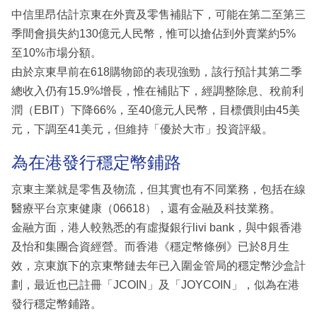
中信里昂估計京東在外賣及零售補貼下，可能在第二至第三
季間會損失約130億元人民幣，惟可以搶佔到外賣業約5%
至10%市場分額。
由於京東早前在618購物節的表現強勁，該行預計其第二季
總收入仍有15.9%增長，惟在補貼下，經調整除息、稅前利
潤（EBIT）下降66%，至40億元人民幣，目標價則由45美
元，下調至41美元，但維持「優於大市」投資評級。
為在港發行穩定幣鋪路
京東主業就是零售及物流，但其實也有不同業務，包括在線
醫療平台京東健康（06618），還有金融及科技業務。
金融方面，港人較熟悉的有虛擬銀行livi bank，與中銀香港
及怡和集團合資經營。而香港《穩定幣條例》已於8月生
效，京東旗下的京東幣鏈去年已入圍金管局的穩定幣沙盒計
劃，最近也已註冊「JCOIN」及「JOYCOIN」，似為在港
發行穩定幣鋪路。