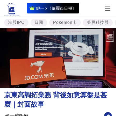
即
經一 x《華爾街日報》
時
財
港股IPO
日圓
Pokemon卡
美股科技股
經
專
題
投
資
樓
市
理
京東高調拓業務 背後如意算盤是甚
財
麼｜封面故事
商
業