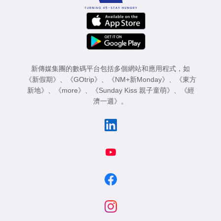
新傳媒集團的數碼平台包括多個網站和應用程式，如
《新假期》
、
《GOtrip》
、
《NM+新Monday》
、
《東方
新地》
、
《more》
、
《Sunday Kiss 親子童萌》
、
《經
濟一週》
。