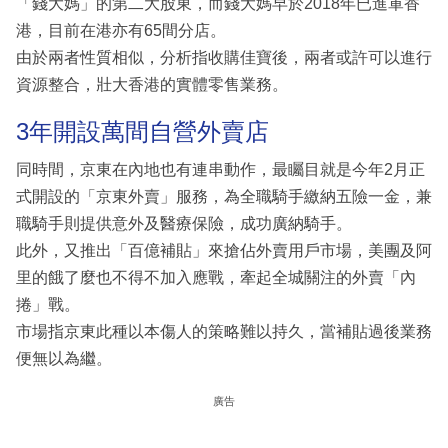
「錢大媽」的第二大股東，而錢大媽早於2018年已進軍香
港，目前在港亦有65間分店。
由於兩者性質相似，分析指收購佳寶後，兩者或許可以進行
資源整合，壯大香港的實體零售業務。
3年開設萬間自營外賣店
同時間，京東在內地也有連串動作，最矚目就是今年2月正
式開設的「京東外賣」服務，為全職騎手繳納五險一金，兼
職騎手則提供意外及醫療保險，成功廣納騎手。
此外，又推出「百億補貼」來搶佔外賣用戶市場，美團及阿
里的餓了麼也不得不加入應戰，牽起全城關注的外賣「內
捲」戰。
市場指京東此種以本傷人的策略難以持久，當補貼過後業務
便無以為繼。
廣告