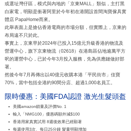
或選址灣仔區，模式與內地的「京東MALL」類似，主打黑
白家電，明顯是衝著阿里於今年初在港開設首間淘寶傢具實
體店 PapaHome而來。
此舉表面上是搶佔香港電商的市場分額，但實際上，京東的
布局遠不只於此。
事實上，京東早於2024年已投入15億元升級香港的物流及
營運中心，旗下京東物流（02618）在港島區佔地逾萬平方
呎的運營中心，已於今年3月投入服務，先為供應鏈做好部
署。
然後今年7月再傳出以40億元收購本港「平民街市」佳寶
70%，當中包括全港約90間分店、超過1,000名員工。
限時優惠：美國FDA認證 激光生髮頭盔
美國amazon鎖量及評價No. 1
輸入「NMG100」優惠碼額外減$100
香港用家真實試用 8週後效果已經顯著
每週使用3次、每日25分鐘 髮量明顯增加