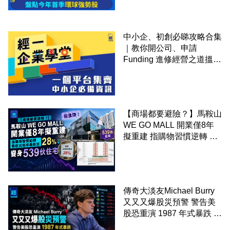
中小企、初創必睇攻略合集
｜教你開公司、申請
Funding 進修經營之道搵大
錢！
【商場都要避險？】馬鞍山
WE GO MALL 開業僅8年
擬重建 指購物習慣逆轉 餐
飲出租率暴跌至 28% 變身
539伙住宅
傳奇大淡友Michael Burry
又又又爆股災預警 警告美
股恐重演 1987 年式暴跌 企
硬沽空 Nvidia 及 Tesla 等