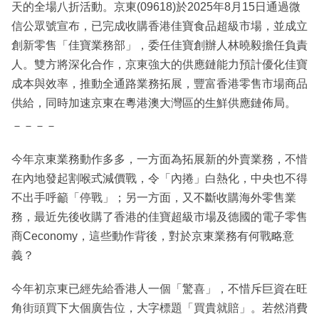
天的全場八折活動。京東(09618)於2025年8月15日通過微
信公眾號宣布，已完成收購香港佳寶食品超級市場，並成立
創新零售「佳寶業務部」，委任佳寶創辦人林曉毅擔任負責
人。雙方將深化合作，京東強大的供應鏈能力預計優化佳寶
成本與效率，推動全通路業務拓展，豐富香港零售市場商品
供給，同時加速京東在粵港澳大灣區的生鮮供應鏈佈局。
－－－－
今年京東業務動作多多，一方面為拓展新的外賣業務，不惜
在內地發起割喉式減價戰，令「內捲」白熱化，中央也不得
不出手呼籲「停戰」；另一方面，又不斷收購海外零售業
務，最近先後收購了香港的佳寶超級市場及德國的電子零售
商Ceconomy，這些動作背後，對於京東業務有何戰略意
義？
今年初京東已經先給香港人一個「驚喜」，不惜斥巨資在旺
角街頭買下大個廣告位，大字標題「買貴就賠」。若然消費