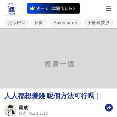
即
經一 x《華爾街日報》
時
財
港股IPO
日圓
Pokemon卡
美股科技股
經
專
題
投
資
樓
市
理
人人都想賺錢 呢個方法可行嗎 |
財
商
龔成
Mar 1 2018
投資
業