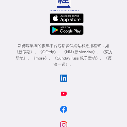
新傳媒集團的數碼平台包括多個網站和應用程式，如
《新假期》
、
《GOtrip》
、
《NM+新Monday》
、
《東方
新地》
、
《more》
、
《Sunday Kiss 親子童萌》
、
《經
濟一週》
。