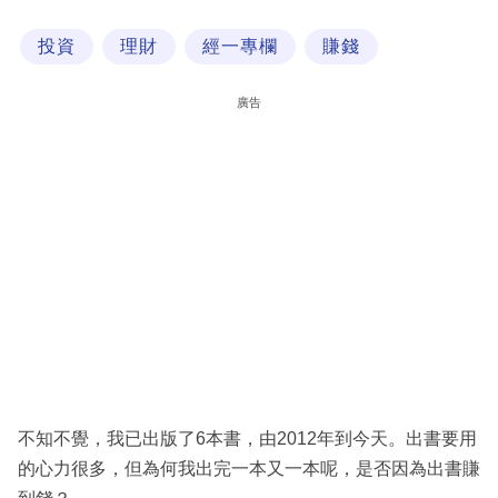
科
投資
理財
經一專欄
賺錢
技
職
廣告
場
生
活
時
事
專
欄
訂
閱
不知不覺，我已出版了6本書，由2012年到今天。出書要用
專
的心力很多，但為何我出完一本又一本呢，是否因為出書賺
區