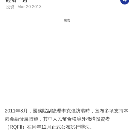
經濟一週
Mar 20 2013
投資
科
技
廣告
職
場
生
活
時
事
專
欄
訂
2011年8月，國務院副總理李克強訪港時，宣布多項支持本
閱
港金融發展措施，其中人民幣合格境外機構投資者
專
（RQFII）在同年12月正式公布試行辦法。
區