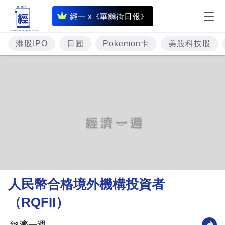
即
經一 x《華爾街日報》
時
財
港股IPO
日圓
Pokemon卡
美股科技股
經
專
題
投
資
樓
市
理
人民幣合格境外機構投資者
財
（RQFII）
商
業