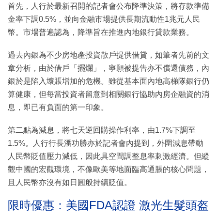
首先，人行於最新召開的記者會公布降準決策，將存款準備
金率下調0.5%，並向金融市場提供長期流動性1兆元人民
幣。市場普遍認為，降準旨在推進內地銀行貸款業務。
過去內銀為不少房地產投資散戶提供借貸，如筆者先前的文
章分析，由於借戶「擺爛」，寧願被提告亦不償還債務，內
銀於是陷入壞賬增加的危機。雖從基本面內地高梯隊銀行仍
算健康，但每當投資者留意到相關銀行協助內房企融資的消
息，即已有負面的第一印象。
第二點為減息，將七天逆回購操作利率，由1.7%下調至
1.5%。人行行長潘功勝亦於記者會內提到，外圍減息帶動
人民幣貶值壓力減低，因此具空間調整息率刺激經濟。但縱
觀中國的宏觀環境，不像歐美等地面臨高通脹的核心問題，
且人民幣亦沒有如日圓般持續貶值。
限時優惠：美國FDA認證 激光生髮頭盔