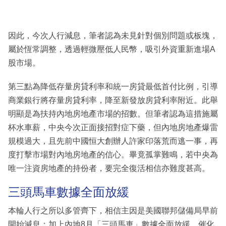
因此，今次人行減息，筆者認為未見針對個別問題或板塊，
屬於恆常調整，透過輕微壓低人民幣，吸引外資重新進場A
股市場。
第三點為降低存量房貸利率和統一房貸最低首付比例，引導
商業銀行將存量房貸利率，降至新發放房貸利率附近。此舉
明顯是為扶持內地房地產市場的招數。但筆者認為這措施屬
杯水車薪，中央今次正面接招對症下藥，但內地房地產爆雷
規模過大，且先前中國恒大創辦人許家印落荒而逃一事，再
度打擊市場對內地房地產的信心。畢竟孤掌難鳴，若中央為
唯一注資房地產的持份者，要完全復活相信亦難度甚高。
三頭馬車數據全面放緩
本輪人行之所以多管齊下，相信主因是美國聯邦儲備局早前
開始減息；加上內地8月「三頭馬車」數據全面放緩，催化