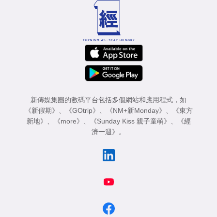
新傳媒集團的數碼平台包括多個網站和應用程式，如
《新假期》
、
《GOtrip》
、
《NM+新Monday》
、
《東方
新地》
、
《more》
、
《Sunday Kiss 親子童萌》
、
《經
濟一週》
。