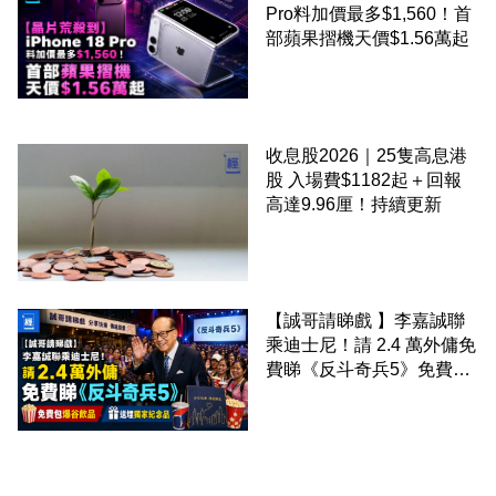
Pro料加價最多$1,560！首
部蘋果摺機天價$1.56萬起
收息股2026｜25隻高息港
股 入場費$1182起＋回報
高達9.96厘！持續更新
【誠哥請睇戲 】李嘉誠聯
乘迪士尼！請 2.4 萬外傭免
費睇《反斗奇兵5》免費包
爆谷飲品 送埋獨家紀念品