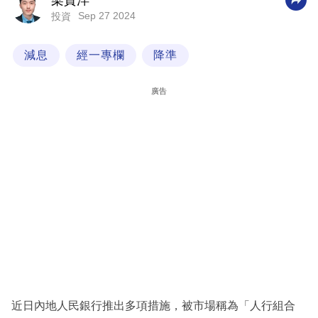
梁貫洋
Sep 27 2024
投資
科
技
減息
經一專欄
降準
職
場
廣告
生
活
時
事
專
欄
訂
閱
專
近日內地人民銀行推出多項措施，被市場稱為「人行組合
區