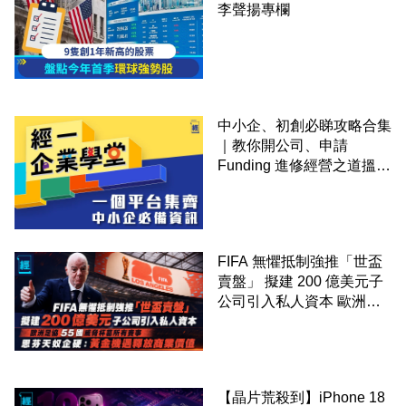
李聲揚專欄
中小企、初創必睇攻略合集
｜教你開公司、申請
Funding 進修經營之道搵大
錢！
FIFA 無懼抵制強推「世盃
賣盤」 擬建 200 億美元子
公司引入私人資本 歐洲足
協 55 國威脅杯葛所有賽事
恩芬天奴企硬：黃金機遇釋
放商業價值
【晶片荒殺到】iPhone 18