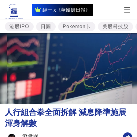
即
經一 x《華爾街日報》
時
財
港股IPO
日圓
Pokemon卡
美股科技股
經
專
題
投
資
樓
市
理
人行組合拳全面拆解 減息降準施展
財
渾身解數
商
業