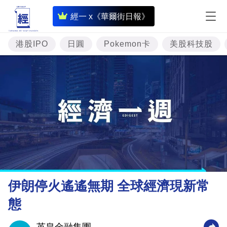
即
經一 x《華爾街日報》
時
財
港股IPO
日圓
Pokemon卡
美股科技股
經
專
題
投
資
樓
市
理
伊朗停火遙遙無期 全球經濟現新常
財
態
商
業