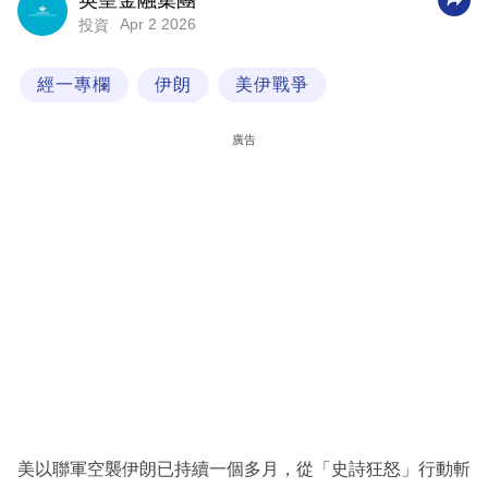
英皇金融集團
Apr 2 2026
投資
科
技
經一專欄
伊朗
美伊戰爭
職
場
廣告
生
活
時
事
專
欄
訂
閱
專
美以聯軍空襲伊朗已持續一個多月，從「史詩狂怒」行動斬
區