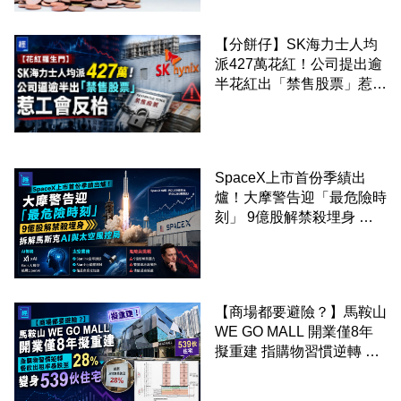
【分餅仔】SK海力士人均
派427萬花紅！公司提出逾
半花紅出「禁售股票」惹工
會反枱
SpaceX上市首份季績出
爐！大摩警告迎「最危險時
刻」 9億股解禁殺埋身 拆
解馬斯克AI與太空風控局
【商場都要避險？】馬鞍山
WE GO MALL 開業僅8年
擬重建 指購物習慣逆轉 餐
飲出租率暴跌至 28% 變身
539伙住宅