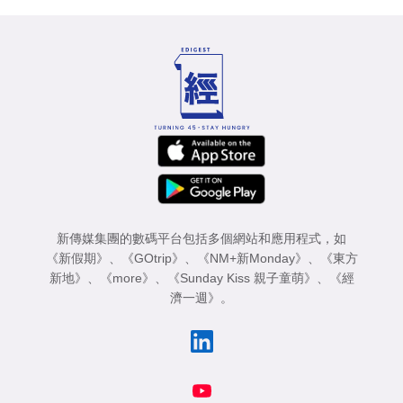
新傳媒集團的數碼平台包括多個網站和應用程式，如
《新假期》
、
《GOtrip》
、
《NM+新Monday》
、
《東方
新地》
、
《more》
、
《Sunday Kiss 親子童萌》
、
《經
濟一週》
。