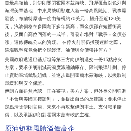
首最高領袖，到伊朗關閉霍爾木茲海峽、飛彈覆蓋以色列與
海灣美軍基地，中東局勢明顯進入新一輪高風險期。戰事爆
發後，布蘭特原油一度由每桶約70美元，飆升至近120美
元，汽油價格在多國創下多年新高，而金價卻在短暫衝高
後，反而自高位回落約一成半，引發市場對「戰爭＝金價必
漲」這條傳統公式的質疑。 在停火前景仍撲朔迷離之際，
這場戰爭究竟會把全球經濟、油價與金價帶往何方？
美國政府透過巴基斯坦等第三方向伊朗遞交一份15點停火
方案，要求伊朗削減高濃度濃縮鈾庫存、限制飛彈計劃、停
止資助區域武裝組織，並逐步重開霍爾木茲海峽，以換取制
裁緩和與安全保證。
伊朗方面雖然承認「正在審視」美方方案，但外長公開強調
「不會與美國直接談判」，並提出自己的反建議：要求停止
定點清除伊朗官員、未來不再攻擊伊朗本土、支付戰爭賠
償，以及承認伊朗對霍爾木茲海峽的主權。
原油短期風險溢價高企