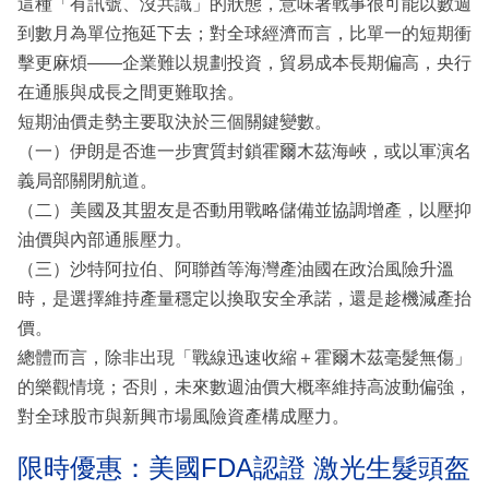
這種「有訊號、沒共識」的狀態，意味著戰事很可能以數週
到數月為單位拖延下去；對全球經濟而言，比單一的短期衝
擊更麻煩——企業難以規劃投資，貿易成本長期偏高，央行
在通脹與成長之間更難取捨。
短期油價走勢主要取決於三個關鍵變數。
（一）伊朗是否進一步實質封鎖霍爾木茲海峽，或以軍演名
義局部關閉航道。
（二）美國及其盟友是否動用戰略儲備並協調增產，以壓抑
油價與內部通脹壓力。
（三）沙特阿拉伯、阿聯酋等海灣產油國在政治風險升溫
時，是選擇維持產量穩定以換取安全承諾，還是趁機減產抬
價。
總體而言，除非出現「戰線迅速收縮＋霍爾木茲毫髮無傷」
的樂觀情境；否則，未來數週油價大概率維持高波動偏強，
對全球股市與新興市場風險資產構成壓力。
限時優惠：美國FDA認證 激光生髮頭盔