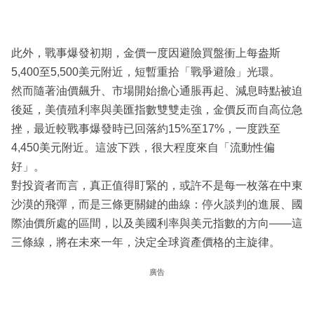
此外，戰事爆發初期，金價一度因避險買盤衝上每盎斯
5,400至5,500美元附近，短暫重拾「戰爭避險」光環。
然而隨著油價飆升、市場開始擔心通脹再起、減息時點被迫
後延，美債殖利率與美匯指數雙雙走強，金價反而自高位急
挫，最近較戰事爆發時已回落約15%至17%，一度跌至
4,450美元附近。這波下跌，很大程度來自「流動性偏
好」。
對投資者而言，真正值得盯緊的，或許不是每一枚落在中東
沙漠的飛彈，而是三條更關鍵的曲線：停火談判的進展、國
際油價所處的區間，以及美國利率與美元指數的方向——這
三條線，將在未來一年，決定全球資產價格的主旋律。
廣告