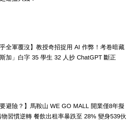
乎全軍覆沒】教授奇招捉用 AI 作弊！考卷暗藏
「馬達加斯加」白字 35 學生 32 人抄 ChatGPT 斷正
要避險？】馬鞍山 WE GO MALL 開業僅8年擬
購物習慣逆轉 餐飲出租率暴跌至 28% 變身539伙