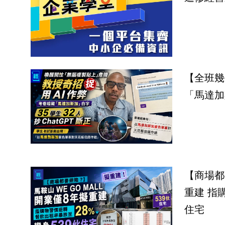
【全班幾
【商場都
重建 指
住宅