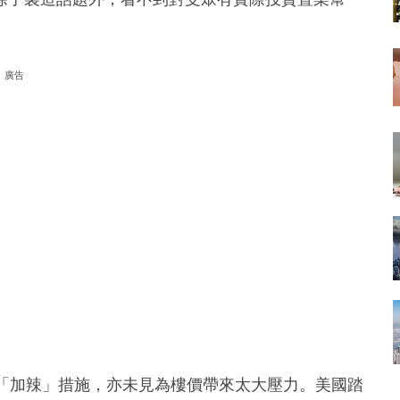
廣告
謂「加辣」措施，亦未見為樓價帶來太大壓力。美國踏