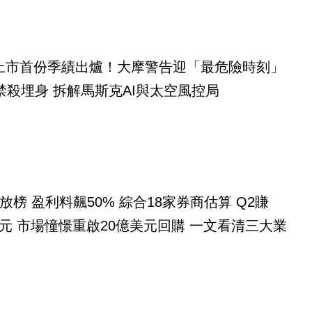
eX上市首份季績出爐！大摩警告迎「最危險時刻」
禁殺埋身 拆解馬斯克AI與太空風控局
放榜 盈利料飆50% 綜合18家券商估算 Q2賺
億美元 市場憧憬重啟20億美元回購 一文看清三大業