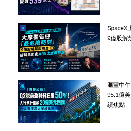
Spac
9億股解
滙豐中午
95.1
績焦點