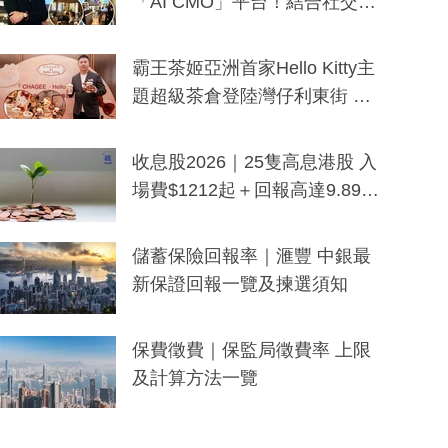
「AI CMO」平台！結合社交聆
聽與廣東話大模型 助中小企數
分鐘生成「貼地」宣傳短片
霸王茶姬亞洲首家Hello Kitty主
題超級茶倉登陸灣仔利東街 推
出首創「伯爵紅茶色」Hello Kitt
y及香港限定特調系列
收息股2026｜25隻高息港股 入
場費$1212起＋回報高達9.89
厘！持續更新
儲蓄保險回報率｜滙豐 中銀最
新保證回報一覽及揀選須知
保費徵費｜保監局徵費率 上限
及計算方法一覽