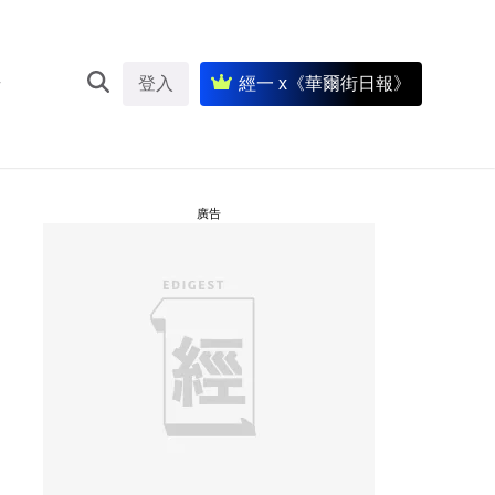
登入
經一 x《華爾街日報》
廣告