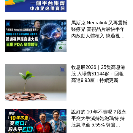
馬斯克 Neuralink 又再震撼
醫療界 盲視晶片最快半年
內啟動人體植入 繞過視神
經直連大腦 已獲 FDA 綠燈
放行
收息股2026｜25隻高息港
股 入場費$1144起＋回報
高達9.93厘！持續更新
說好的 10 年不賣呢？段永
平突大手減持泡泡瑪特 持
股急降至 5.55% 劈逾
2,800 萬股 4月才入局 上月