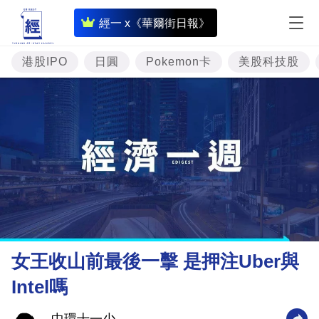
即
經一 x《華爾街日報》
時
財
港股IPO
日圓
Pokemon卡
美股科技股
經
專
題
投
資
樓
市
理
女王收山前最後一擊 是押注Uber與
財
Intel嗎
商
業