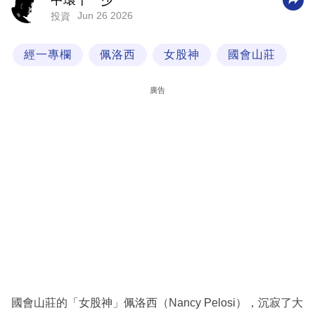
中環十一少
Jun 26 2026
投資
科
技
經一專欄
佩洛西
女股神
國會山莊
職
場
廣告
生
活
時
事
專
欄
訂
閱
專
國會山莊的「女股神」佩洛西（Nancy Pelosi），沉寂了大
區