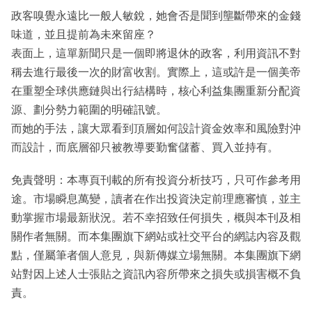
政客嗅覺永遠比一般人敏銳，她會否是聞到壟斷帶來的金錢
味道，並且提前為未來留座？
表面上，這單新聞只是一個即將退休的政客，利用資訊不對
稱去進行最後一次的財富收割。實際上，這或許是一個美帝
在重塑全球供應鏈與出行結構時，核心利益集團重新分配資
源、劃分勢力範圍的明確訊號。
而她的手法，讓大眾看到頂層如何設計資金效率和風險對沖
而設計，而底層卻只被教導要勤奮儲蓄、買入並持有。
免責聲明：本專頁刊載的所有投資分析技巧，只可作參考用
途。市場瞬息萬變，讀者在作出投資決定前理應審慎，並主
動掌握市場最新狀況。若不幸招致任何損失，概與本刊及相
關作者無關。而本集團旗下網站或社交平台的網誌內容及觀
點，僅屬筆者個人意見，與新傳媒立場無關。本集團旗下網
站對因上述人士張貼之資訊內容所帶來之損失或損害概不負
責。