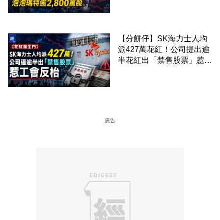
剛向網民派定心丸
【分餅仔】SK海力士人均
派427萬花紅！公司提出逾
半花紅出「禁售股票」惹工
會反枱
廣告