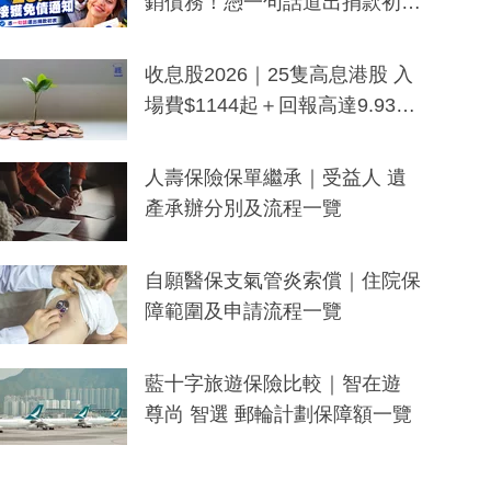
銷債務！憑一句話道出捐款初
衷：加州26萬人接獲免債通知、
一度被誤當詐騙手段
收息股2026｜25隻高息港股 入
場費$1144起＋回報高達9.93
厘！持續更新
人壽保險保單繼承｜受益人 遺
產承辦分別及流程一覽
自願醫保支氣管炎索償｜住院保
障範圍及申請流程一覽
藍十字旅遊保險比較｜智在遊
尊尚 智選 郵輪計劃保障額一覽