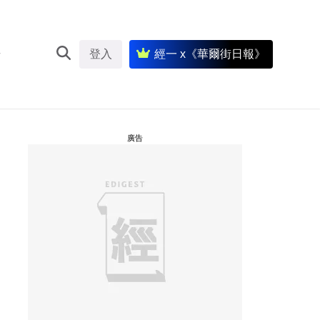
登入
經一 x《華爾街日報》
廣告