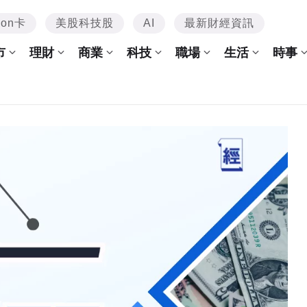
mon卡
美股科技股
AI
最新財經資訊
市
理財
商業
科技
職場
生活
時事