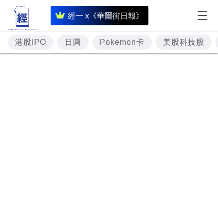
即
經一 x《華爾街日報》
時
財
港股IPO
日圓
Pokemon卡
美股科技股
經
專
題
投
資
樓
市
理
財
商
業