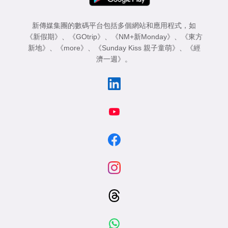
新傳媒集團的數碼平台包括多個網站和應用程式，如
《新假期》
、
《GOtrip》
、
《NM+新Monday》
、
《東方
新地》
、
《more》
、
《Sunday Kiss 親子童萌》
、
《經
濟一週》
。