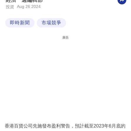
經濟一週編輯部
Aug 26 2024
投資
科
技
即時新聞
市場競爭
職
場
廣告
生
活
時
事
專
欄
訂
閱
專
香港百貨公司先施發布盈利警告，預計截至2023年6月底的
區