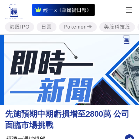
即
經一 x《華爾街日報》
時
財
港股IPO
日圓
Pokemon卡
美股科技股
經
專
題
投
資
樓
市
理
先施預期中期虧損增至2800萬 公司
財
面臨市場挑戰
商
業