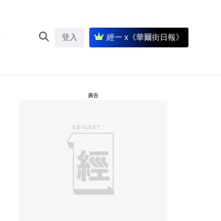
登入
經一 x《華爾街日報》
廣告