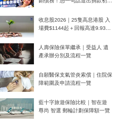
銷債務！憑一句話道出捐款初
衷：加州26萬人接獲免債通知、
一度被誤當詐騙手段
收息股2026｜25隻高息港股 入
場費$1144起＋回報高達9.93
厘！持續更新
人壽保險保單繼承｜受益人 遺
產承辦分別及流程一覽
自願醫保支氣管炎索償｜住院保
障範圍及申請流程一覽
藍十字旅遊保險比較｜智在遊
尊尚 智選 郵輪計劃保障額一覽